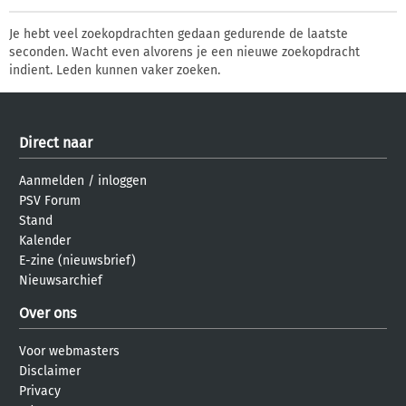
Je hebt veel zoekopdrachten gedaan gedurende de laatste
seconden. Wacht even alvorens je een nieuwe zoekopdracht
indient. Leden kunnen vaker zoeken.
Direct naar
Aanmelden
/
inloggen
PSV Forum
Stand
Kalender
E-zine (nieuwsbrief)
Nieuwsarchief
Over ons
Voor webmasters
Disclaimer
Privacy