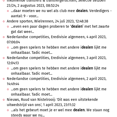
Inkomende transfers & transfergeruchten, Selectie seizoen
23/24, 2 augustus 2023, 08:52:24
...daar moeten we nu wel als club mee
dealen
. Verdedigers -
aantal: 9 - voor...
Andere sporten, Wielrennen, 24 juli 2023, 12:48:38
...even een paar dagen proberen te ‘
dealen
’ met het zwarte
gat dat weer...
Nederlandse competities, Eredivisie algemeen, 4 april 2023,
07:06:04
...om geen spelers te hebben met andere i
dealen
lijkt me
onhaalbaar. Tadic moet...
Nederlandse competities, Eredivisie algemeen, 3 april 2023,
12:04:13
...om geen spelers te hebben met andere i
dealen
lijkt me
onhaalbaar. Tadic moet...
Nederlandse competities, Eredivisie algemeen, 2 april 2023,
14:49:44
...om geen spelers te hebben met andere i
dealen
lijkt me
onhaalbaar. Tadic moet...
Nieuws, Ruud van Nistelrooij: 'Dit was een uitstekende
uitwedstrijd van ons', 1 april 2023, 23:11:32
...als het gebeurt moet je er wel mee
dealen
. We staan nog
steeds waar we nu...