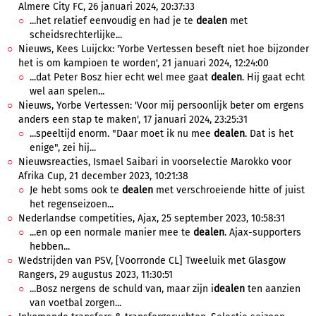
Almere City FC, 26 januari 2024, 20:37:33
...het relatief eenvoudig en had je te
dealen
met
scheidsrechterlijke...
Nieuws, Kees Luijckx: 'Yorbe Vertessen beseft niet hoe bijzonder
het is om kampioen te worden', 21 januari 2024, 12:24:00
...dat Peter Bosz hier echt wel mee gaat
dealen
. Hij gaat echt
wel aan spelen...
Nieuws, Yorbe Vertessen: 'Voor mij persoonlijk beter om ergens
anders een stap te maken', 17 januari 2024, 23:25:31
...speeltijd enorm. "Daar moet ik nu mee
dealen
. Dat is het
enige", zei hij...
Nieuwsreacties, Ismael Saibari in voorselectie Marokko voor
Afrika Cup, 21 december 2023, 10:21:38
Je hebt soms ook te
dealen
met verschroeiende hitte of juist
het regenseizoen...
Nederlandse competities, Ajax, 25 september 2023, 10:58:31
...en op een normale manier mee te
dealen
. Ajax-supporters
hebben...
Wedstrijden van PSV, [Voorronde CL] Tweeluik met Glasgow
Rangers, 29 augustus 2023, 11:30:51
...Bosz nergens de schuld van, maar zijn i
dealen
ten aanzien
van voetbal zorgen...