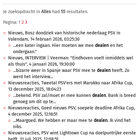
Je zoekopdracht in
Alles
had
55
resultaten.
Pagina: 1
2
3
Nieuws, Bosz doodziek van historische nederlaag PSV in
Volendam, 14 februari 2026, 03:25:30
...een kater ingaan. Hier moeten we mee
dealen
en het
ondergaan."
Nieuws, INTERVIEW | Veerman: "Eindhoven voelt inmiddels wel
als thuis", 4 januari 2026, 19:30:00
...bizarre weer in Spanje waar PSV mee te
dealen
heeft. Zo
werd het interview...
Nieuwsreacties, Tweetal PSV'ers met Marokko naar Afrika Cup,
13 december 2025, 18:04:23
...bekend. PSV zal/moet er mee kunnen
dealen
. Bank is breed
genoeg om dit op te...
Nieuwsreacties, Goed nieuws PSV, soepele deadline Afrika Cup,
4 december 2025, 12:16:51
...Maargoed. We hebben er maar mee te
dealen
. Ik vind het
niks.
Nieuwsreacties, PSV wint Lighttown Cup na doelpuntrijke eerste
helft, 31 juli 2025, 12:08:51