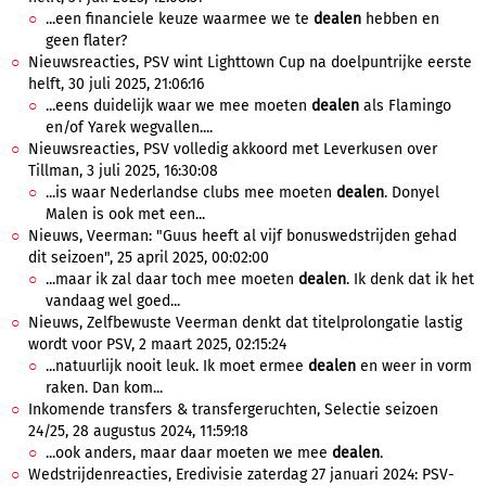
...een financiele keuze waarmee we te
dealen
hebben en
geen flater?
Nieuwsreacties, PSV wint Lighttown Cup na doelpuntrijke eerste
helft, 30 juli 2025, 21:06:16
...eens duidelijk waar we mee moeten
dealen
als Flamingo
en/of Yarek wegvallen....
Nieuwsreacties, PSV volledig akkoord met Leverkusen over
Tillman, 3 juli 2025, 16:30:08
...is waar Nederlandse clubs mee moeten
dealen
. Donyel
Malen is ook met een...
Nieuws, Veerman: "Guus heeft al vijf bonuswedstrijden gehad
dit seizoen", 25 april 2025, 00:02:00
...maar ik zal daar toch mee moeten
dealen
. Ik denk dat ik het
vandaag wel goed...
Nieuws, Zelfbewuste Veerman denkt dat titelprolongatie lastig
wordt voor PSV, 2 maart 2025, 02:15:24
...natuurlijk nooit leuk. Ik moet ermee
dealen
en weer in vorm
raken. Dan kom...
Inkomende transfers & transfergeruchten, Selectie seizoen
24/25, 28 augustus 2024, 11:59:18
...ook anders, maar daar moeten we mee
dealen
.
Wedstrijdenreacties, Eredivisie zaterdag 27 januari 2024: PSV-