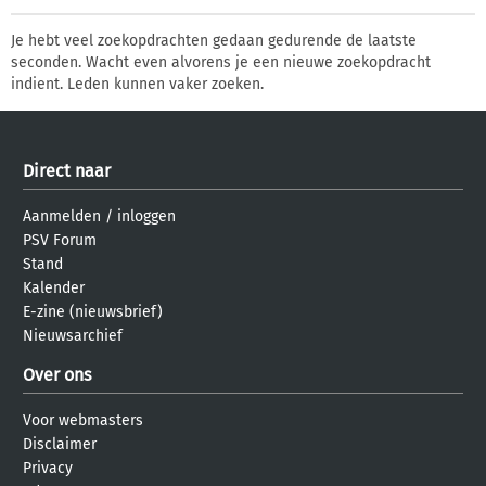
Je hebt veel zoekopdrachten gedaan gedurende de laatste
seconden. Wacht even alvorens je een nieuwe zoekopdracht
indient. Leden kunnen vaker zoeken.
Direct naar
Aanmelden
/
inloggen
PSV Forum
Stand
Kalender
E-zine (nieuwsbrief)
Nieuwsarchief
Over ons
Voor webmasters
Disclaimer
Privacy