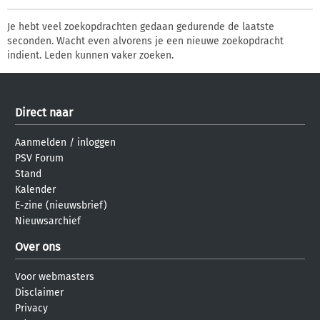
Je hebt veel zoekopdrachten gedaan gedurende de laatste
seconden. Wacht even alvorens je een nieuwe zoekopdracht
indient. Leden kunnen vaker zoeken.
Direct naar
Aanmelden
/
inloggen
PSV Forum
Stand
Kalender
E-zine (nieuwsbrief)
Nieuwsarchief
Over ons
Voor webmasters
Disclaimer
Privacy