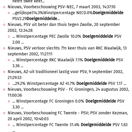
heeft twee keer...
Nieuws, Voorbeschouwing PSV-NEC, 7 maart 2003, 14:37:10
...gelijkspel14.3%Winstpercentage NEC0.0%
Doelgemiddelde
PSV2.29
Doelgemiddelde
...
Nieuws, PSV uit beter dan thuis tegen Zwolle, 20 september
2002, 12:34:28
... Winstpercentage PEC Zwolle 10.0%
Doelgemiddelde
PSV
2.00 ...
Nieuws, PSV verloor slechts ??n keer thuis van RKC Waalwijk, 13
september 2002, 11:27:11
... Winstpercentage RKC Waalwijk 7.1%
Doelgemiddelde
PSV
3.36 ...
Nieuws, AZ-uit traditioneel lastig voor PSV, 9 september 2002,
21:29:33
...29.2% Winstpercentage AZ 41.7%
Doelgemiddelde
PSV 1.17 ...
Nieuws, Voorbeschouwing PSV - FC Groningen, 24 augustus 2002,
11:00:36
... Winstpercentage FC Groningen 0.0%
Doelgemiddelde
PSV
3.30 ...
Nieuws, Voorbeschouwing FC Twente - PSV; PSV zonder Kezman,
20 april 2002, 10:40:03
... Winstpercentage FC Twente 31.4%
Doelgemiddelde
PSV 1.63
...