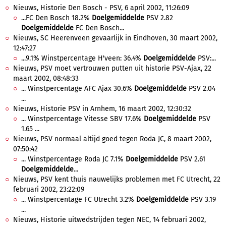
Nieuws, Historie Den Bosch - PSV, 6 april 2002, 11:26:09
...FC Den Bosch 18.2%
Doelgemiddelde
PSV 2.82
Doelgemiddelde
FC Den Bosch...
Nieuws, SC Heerenveen gevaarlijk in Eindhoven, 30 maart 2002,
12:47:27
...9.1% Winstpercentage H'veen: 36.4%
Doelgemiddelde
PSV:...
Nieuws, PSV moet vertrouwen putten uit historie PSV-Ajax, 22
maart 2002, 08:48:33
... Winstpercentage AFC Ajax 30.6%
Doelgemiddelde
PSV 2.04
...
Nieuws, Historie PSV in Arnhem, 16 maart 2002, 12:30:32
... Winstpercentage Vitesse SBV 17.6%
Doelgemiddelde
PSV
1.65 ...
Nieuws, PSV normaal altijd goed tegen Roda JC, 8 maart 2002,
07:50:42
... Winstpercentage Roda JC 7.1%
Doelgemiddelde
PSV 2.61
Doelgemiddelde
...
Nieuws, PSV kent thuis nauwelijks problemen met FC Utrecht, 22
februari 2002, 23:22:09
... Winstpercentage FC Utrecht 3.2%
Doelgemiddelde
PSV 3.19
...
Nieuws, Historie uitwedstrijden tegen NEC, 14 februari 2002,