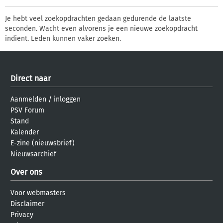
Je hebt veel zoekopdrachten gedaan gedurende de laatste
seconden. Wacht even alvorens je een nieuwe zoekopdracht
indient. Leden kunnen vaker zoeken.
Direct naar
Aanmelden
/
inloggen
PSV Forum
Stand
Kalender
E-zine (nieuwsbrief)
Nieuwsarchief
Over ons
Voor webmasters
Disclaimer
Privacy