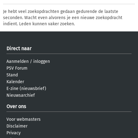
Je hebt veel zoekopdrachten gedaan gedurende de laatste
seconden. Wacht even alvorens je een nieuwe zoekopdracht
indient. Leden kunnen vaker zoeken.
Direct naar
Aanmelden
/
inloggen
PSV Forum
Stand
Kalender
E-zine (nieuwsbrief)
Nieuwsarchief
Over ons
Voor webmasters
Disclaimer
Privacy