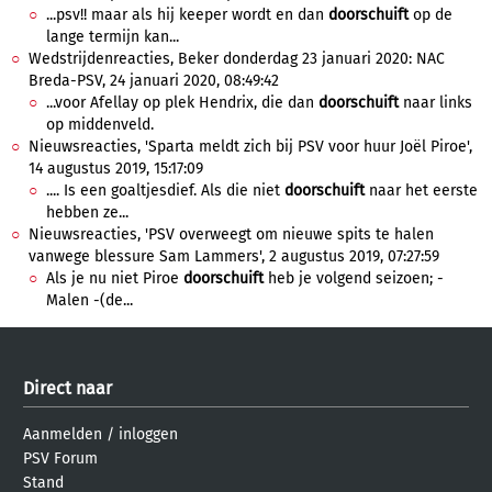
...psv!! maar als hij keeper wordt en dan
doorschuift
op de
lange termijn kan...
Wedstrijdenreacties, Beker donderdag 23 januari 2020: NAC
Breda-PSV, 24 januari 2020, 08:49:42
...voor Afellay op plek Hendrix, die dan
doorschuift
naar links
op middenveld.
Nieuwsreacties, 'Sparta meldt zich bij PSV voor huur Joël Piroe',
14 augustus 2019, 15:17:09
.... Is een goaltjesdief. Als die niet
doorschuift
naar het eerste
hebben ze...
Nieuwsreacties, 'PSV overweegt om nieuwe spits te halen
vanwege blessure Sam Lammers', 2 augustus 2019, 07:27:59
Als je nu niet Piroe
doorschuift
heb je volgend seizoen; -
Malen -(de...
Direct naar
Aanmelden
/
inloggen
PSV Forum
Stand