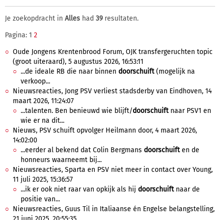
Je zoekopdracht in
Alles
had
39
resultaten.
Pagina: 1
2
Oude Jongens Krentenbrood Forum, OJK transfergeruchten topic
(groot uiteraard), 5 augustus 2026, 16:53:11
...de ideale RB die naar binnen
doorschuift
(mogelijk na
verkoop...
Nieuwsreacties, Jong PSV verliest stadsderby van Eindhoven, 14
maart 2026, 11:24:07
...talenten. Ben benieuwd wie blijft/
doorschuift
naar PSV1 en
wie er na dit...
Nieuws, PSV schuift opvolger Heilmann door, 4 maart 2026,
14:02:00
...eerder al bekend dat Colin Bergmans
doorschuift
en de
honneurs waarneemt bij...
Nieuwsreacties, Sparta en PSV niet meer in contact over Young,
11 juli 2025, 15:36:57
...ik er ook niet raar van opkijk als hij
doorschuift
naar de
positie van...
Nieuwsreacties, Guus Til in Italiaanse én Engelse belangstelling,
21 juni 2025, 20:55:35