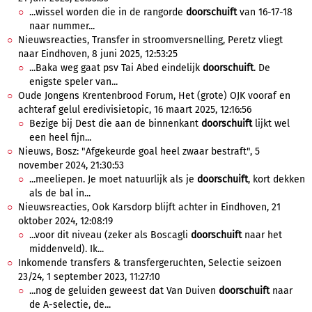
...wissel worden die in de rangorde
doorschuift
van 16-17-18
naar nummer...
Nieuwsreacties, Transfer in stroomversnelling, Peretz vliegt
naar Eindhoven, 8 juni 2025, 12:53:25
...Baka weg gaat psv Tai Abed eindelijk
doorschuift
. De
enigste speler van...
Oude Jongens Krentenbrood Forum, Het (grote) OJK vooraf en
achteraf gelul eredivisietopic, 16 maart 2025, 12:16:56
Bezige bij Dest die aan de binnenkant
doorschuift
lijkt wel
een heel fijn...
Nieuws, Bosz: "Afgekeurde goal heel zwaar bestraft", 5
november 2024, 21:30:53
...meeliepen. Je moet natuurlijk als je
doorschuift
, kort dekken
als de bal in...
Nieuwsreacties, Ook Karsdorp blijft achter in Eindhoven, 21
oktober 2024, 12:08:19
...voor dit niveau (zeker als Boscagli
doorschuift
naar het
middenveld). Ik...
Inkomende transfers & transfergeruchten, Selectie seizoen
23/24, 1 september 2023, 11:27:10
...nog de geluiden geweest dat Van Duiven
doorschuift
naar
de A-selectie, de...