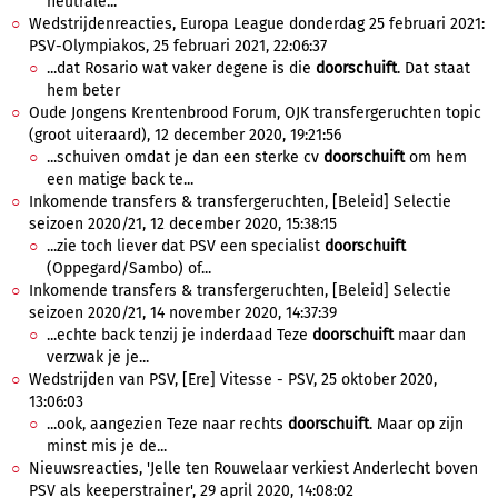
neutrale...
Wedstrijdenreacties, Europa League donderdag 25 februari 2021:
PSV-Olympiakos, 25 februari 2021, 22:06:37
...dat Rosario wat vaker degene is die
doorschuift
. Dat staat
hem beter
Oude Jongens Krentenbrood Forum, OJK transfergeruchten topic
(groot uiteraard), 12 december 2020, 19:21:56
...schuiven omdat je dan een sterke cv
doorschuift
om hem
een matige back te...
Inkomende transfers & transfergeruchten, [Beleid] Selectie
seizoen 2020/21, 12 december 2020, 15:38:15
...zie toch liever dat PSV een specialist
doorschuift
(Oppegard/Sambo) of...
Inkomende transfers & transfergeruchten, [Beleid] Selectie
seizoen 2020/21, 14 november 2020, 14:37:39
...echte back tenzij je inderdaad Teze
doorschuift
maar dan
verzwak je je...
Wedstrijden van PSV, [Ere] Vitesse - PSV, 25 oktober 2020,
13:06:03
...ook, aangezien Teze naar rechts
doorschuift
. Maar op zijn
minst mis je de...
Nieuwsreacties, 'Jelle ten Rouwelaar verkiest Anderlecht boven
PSV als keeperstrainer', 29 april 2020, 14:08:02