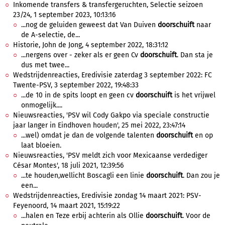
Inkomende transfers & transfergeruchten, Selectie seizoen
23/24, 1 september 2023, 10:13:16
...nog de geluiden geweest dat Van Duiven
doorschuift
naar
de A-selectie, de...
Historie, John de Jong, 4 september 2022, 18:31:12
...nergens over - zeker als er geen Cv
doorschuift
. Dan sta je
dus met twee...
Wedstrijdenreacties, Eredivisie zaterdag 3 september 2022: FC
Twente-PSV, 3 september 2022, 19:48:33
...de 10 in de spits loopt en geen cv
doorschuift
is het vrijwel
onmogelijk....
Nieuwsreacties, 'PSV wil Cody Gakpo via speciale constructie
jaar langer in Eindhoven houden', 25 mei 2022, 23:47:14
...wel) omdat je dan de volgende talenten
doorschuift
en op
laat bloeien.
Nieuwsreacties, 'PSV meldt zich voor Mexicaanse verdediger
César Montes', 18 juli 2021, 12:39:56
...te houden,wellicht Boscagli een linie
doorschuift
. Dan zou je
een...
Wedstrijdenreacties, Eredivisie zondag 14 maart 2021: PSV-
Feyenoord, 14 maart 2021, 15:19:22
...halen en Teze erbij achterin als Ollie
doorschuift
. Voor de