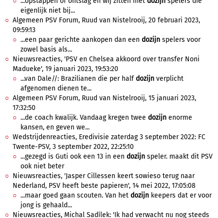
...opstappen of ontslag en wij zitten met
dozijn
spelers die
eigenlijk niet bij...
Algemeen PSV Forum, Ruud van Nistelrooij, 20 februari 2023,
09:59:13
...een paar gerichte aankopen dan een
dozijn
spelers voor
zowel basis als...
Nieuwsreacties, 'PSV en Chelsea akkoord over transfer Noni
Madueke', 19 januari 2023, 19:53:20
...van Dale//: Brazilianen die per half
dozijn
verplicht
afgenomen dienen te...
Algemeen PSV Forum, Ruud van Nistelrooij, 15 januari 2023,
17:32:50
...de coach kwalijk. Vandaag kregen twee
dozijn
enorme
kansen, en geven we...
Wedstrijdenreacties, Eredivisie zaterdag 3 september 2022: FC
Twente-PSV, 3 september 2022, 22:25:10
...gezegd is Guti ook een 13 in een
dozijn
speler. maakt dit PSV
ook niet beter
Nieuwsreacties, 'Jasper Cillessen keert sowieso terug naar
Nederland, PSV heeft beste papieren', 14 mei 2022, 17:05:08
...maar goed gaan scouten. Van het
dozijn
keepers dat er voor
jong is gehaald...
Nieuwsreacties, Michal Sadílek: 'Ik had verwacht nu nog steeds