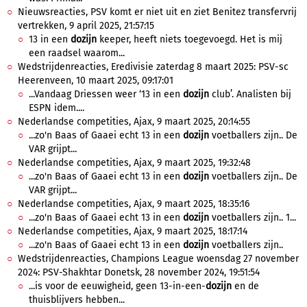
Nieuwsreacties, PSV komt er niet uit en ziet Benitez transfervrij
vertrekken, 9 april 2025, 21:57:15
13 in een
dozijn
keeper, heeft niets toegevoegd. Het is mij
een raadsel waarom...
Wedstrijdenreacties, Eredivisie zaterdag 8 maart 2025: PSV-sc
Heerenveen, 10 maart 2025, 09:17:01
...Vandaag Driessen weer ‘13 in een
dozijn
club’. Analisten bij
ESPN idem....
Nederlandse competities, Ajax, 9 maart 2025, 20:14:55
...zo'n Baas of Gaaei echt 13 in een
dozijn
voetballers zijn.. De
VAR grijpt...
Nederlandse competities, Ajax, 9 maart 2025, 19:32:48
...zo'n Baas of Gaaei echt 13 in een
dozijn
voetballers zijn.. De
VAR grijpt...
Nederlandse competities, Ajax, 9 maart 2025, 18:35:16
...zo'n Baas of Gaaei echt 13 in een
dozijn
voetballers zijn.. 1...
Nederlandse competities, Ajax, 9 maart 2025, 18:17:14
...zo'n Baas of Gaaei echt 13 in een
dozijn
voetballers zijn..
Wedstrijdenreacties, Champions League woensdag 27 november
2024: PSV-Shakhtar Donetsk, 28 november 2024, 19:51:54
...is voor de eeuwigheid, geen 13-in-een-
dozijn
en de
thuisblijvers hebben...