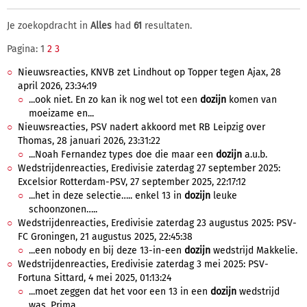
Je zoekopdracht in
Alles
had
61
resultaten.
Pagina: 1
2
3
Nieuwsreacties, KNVB zet Lindhout op Topper tegen Ajax, 28
april 2026, 23:34:19
...ook niet. En zo kan ik nog wel tot een
dozijn
komen van
moeizame en...
Nieuwsreacties, PSV nadert akkoord met RB Leipzig over
Thomas, 28 januari 2026, 23:31:22
...Noah Fernandez types doe die maar een
dozijn
a.u.b.
Wedstrijdenreacties, Eredivisie zaterdag 27 september 2025:
Excelsior Rotterdam-PSV, 27 september 2025, 22:17:12
...het in deze selectie….. enkel 13 in
dozijn
leuke
schoonzonen…..
Wedstrijdenreacties, Eredivisie zaterdag 23 augustus 2025: PSV-
FC Groningen, 21 augustus 2025, 22:45:38
...een nobody en bij deze 13-in-een
dozijn
wedstrijd Makkelie.
Wedstrijdenreacties, Eredivisie zaterdag 3 mei 2025: PSV-
Fortuna Sittard, 4 mei 2025, 01:13:24
...moet zeggen dat het voor een 13 in een
dozijn
wedstrijd
was. Prima...