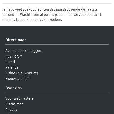
Je hebt veel zoekopdrachten gedaan gedurende de laatste
seconden. Wacht even alvorens je een nieuwe zoekopdracht
indient. Leden kunnen vaker zoeken.
Direct naar
Aanmelden
/
inloggen
PSV Forum
Stand
Kalender
E-zine (nieuwsbrief)
Nieuwsarchief
Over ons
Voor webmasters
Disclaimer
Privacy