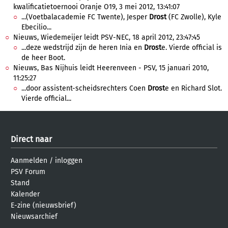
kwalificatietoernooi Oranje O19, 3 mei 2012, 13:41:07
...(Voetbalacademie FC Twente), Jesper
Drost
(FC Zwolle), Kyle
Ebecilio...
Nieuws, Wiedemeijer leidt PSV-NEC, 18 april 2012, 23:47:45
...deze wedstrijd zijn de heren Inia en
Drost
e. Vierde official is
de heer Boot.
Nieuws, Bas Nijhuis leidt Heerenveen - PSV, 15 januari 2010,
11:25:27
...door assistent-scheidsrechters Coen
Drost
e en Richard Slot.
Vierde official...
Direct naar
Aanmelden
/
inloggen
PSV Forum
Stand
Kalender
E-zine (nieuwsbrief)
Nieuwsarchief