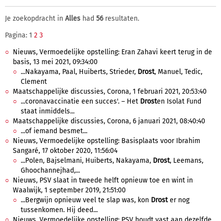
Je zoekopdracht in
Alles
had
56
resultaten.
Pagina: 1
2
3
Nieuws, Vermoedelijke opstelling: Eran Zahavi keert terug in de
basis, 13 mei 2021, 09:34:00
...Nakayama, Paal, Huiberts, Strieder,
Drost
, Manuel, Tedic,
Clement
Maatschappelijke discussies, Corona, 1 februari 2021, 20:53:40
...coronavaccinatie een succes'. – Het
Drost
en Isolat Fund
staat inmiddels...
Maatschappelijke discussies, Corona, 6 januari 2021, 08:40:40
...of iemand besmet...
Nieuws, Vermoedelijke opstelling: Basisplaats voor Ibrahim
Sangaré, 17 oktober 2020, 11:56:04
...Polen, Bajselmani, Huiberts, Nakayama,
Drost
, Leemans,
Ghoochannejhad,...
Nieuws, PSV slaat in tweede helft opnieuw toe en wint in
Waalwijk, 1 september 2019, 21:51:00
...Bergwijn opnieuw veel te slap was, kon
Drost
er nog
tussenkomen. Hij deed...
Nieuws, Vermoedelijke opstelling: PSV houdt vast aan dezelfde