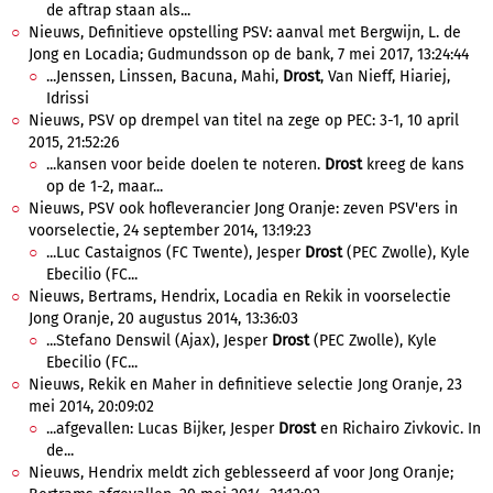
de aftrap staan als...
Nieuws, Definitieve opstelling PSV: aanval met Bergwijn, L. de
Jong en Locadia; Gudmundsson op de bank, 7 mei 2017, 13:24:44
...Jenssen, Linssen, Bacuna, Mahi,
Drost
, Van Nieff, Hiariej,
Idrissi
Nieuws, PSV op drempel van titel na zege op PEC: 3-1, 10 april
2015, 21:52:26
...kansen voor beide doelen te noteren.
Drost
kreeg de kans
op de 1-2, maar...
Nieuws, PSV ook hofleverancier Jong Oranje: zeven PSV'ers in
voorselectie, 24 september 2014, 13:19:23
...Luc Castaignos (FC Twente), Jesper
Drost
(PEC Zwolle), Kyle
Ebecilio (FC...
Nieuws, Bertrams, Hendrix, Locadia en Rekik in voorselectie
Jong Oranje, 20 augustus 2014, 13:36:03
...Stefano Denswil (Ajax), Jesper
Drost
(PEC Zwolle), Kyle
Ebecilio (FC...
Nieuws, Rekik en Maher in definitieve selectie Jong Oranje, 23
mei 2014, 20:09:02
...afgevallen: Lucas Bijker, Jesper
Drost
en Richairo Zivkovic. In
de...
Nieuws, Hendrix meldt zich geblesseerd af voor Jong Oranje;