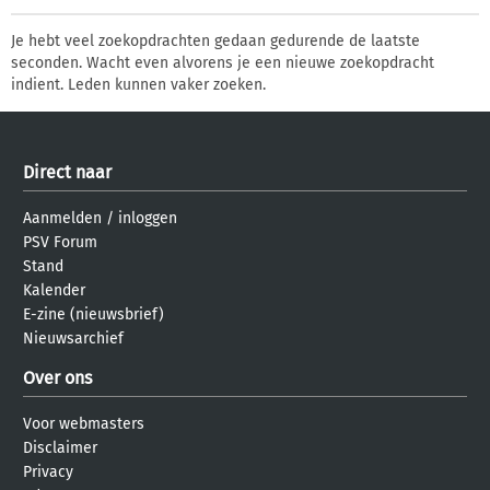
Je hebt veel zoekopdrachten gedaan gedurende de laatste
seconden. Wacht even alvorens je een nieuwe zoekopdracht
indient. Leden kunnen vaker zoeken.
Direct naar
Aanmelden
/
inloggen
PSV Forum
Stand
Kalender
E-zine (nieuwsbrief)
Nieuwsarchief
Over ons
Voor webmasters
Disclaimer
Privacy