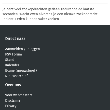
Je hebt veel zoekopdrachten gedaan gedurende de laatste
seconden. Wacht even alvorens je een nieuwe zoekopdracht
indient. Leden kunnen vaker zoeken.
Direct naar
Aanmelden
/
inloggen
PSV Forum
Stand
Kalender
E-zine (nieuwsbrief)
Nieuwsarchief
Over ons
Voor webmasters
Disclaimer
Privacy