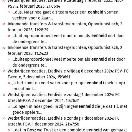
Wedstrijdenreacties, Eredivisie zaterdag 1 februari 2025: NEC-
PSV, 2 februari 2025, 21:06:14
...dus. Maar hoe gaat dit team weer een
eenheid
vormen,
vechten voor elkaar....
Inkomende transfers & transfergeruchten, Opportunistisch, 2
februari 2025, 11:28:29
...buitenproportioneel veel moeite om als
eenheid
niet door
de ondergrens te...
Inkomende transfers & transfergeruchten, Opportunistisch, 2
februari 2025, 11:24:23
...buitenproportioneel veel moeite om als
eenheid
niet door
de ondergrens te...
Wedstrijdenreacties, Eredivisie vrijdag 6 december 2024: PSV-FC
Twente, 5 december 2024, 15:36:11
Ja het komt nu veel vaker voor per tijds
eenheid
(zoek ik op)
en dat niet...
Wedstrijdenreacties, Eredivisie zondag 1 december 2024: FC
Utrecht-PSV, 2 december 2024, 10:26:31
...dingen minder goed. In zijn algem
eenheid
zie je dat Til, met
goede spelers...
Wedstrijdenreacties, Eredivisie zondag 1 december 2024: FC
Utrecht-PSV, 1 december 2024, 21:47:50
...dat in Bosz we Trust er een complete
eenheid
van gemaakt