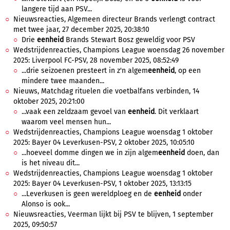
langere tijd aan PSV...
Nieuwsreacties, Algemeen directeur Brands verlengt contract
met twee jaar, 27 december 2025, 20:38:10
Drie
eenheid
Brands Stewart Bosz geweldig voor PSV
Wedstrijdenreacties, Champions League woensdag 26 november
2025: Liverpool FC-PSV, 28 november 2025, 08:52:49
...drie seizoenen presteert in z'n algem
eenheid
, op een
mindere twee maanden...
Nieuws, Matchdag rituelen die voetbalfans verbinden, 14
oktober 2025, 20:21:00
...vaak een zeldzaam gevoel van
eenheid
. Dit verklaart
waarom veel mensen hun...
Wedstrijdenreacties, Champions League woensdag 1 oktober
2025: Bayer 04 Leverkusen-PSV, 2 oktober 2025, 10:05:10
...hoeveel domme dingen we in zijn algem
eenheid
doen, dan
is het niveau dit...
Wedstrijdenreacties, Champions League woensdag 1 oktober
2025: Bayer 04 Leverkusen-PSV, 1 oktober 2025, 13:13:15
...Leverkusen is geen wereldploeg en de
eenheid
onder
Alonso is ook...
Nieuwsreacties, Veerman lijkt bij PSV te blijven, 1 september
2025, 09:50:57