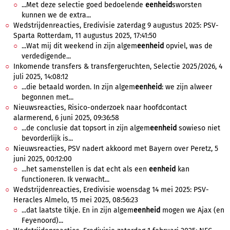
...Met deze selectie goed bedoelende
eenheid
sworsten
kunnen we de extra...
Wedstrijdenreacties, Eredivisie zaterdag 9 augustus 2025: PSV-
Sparta Rotterdam, 11 augustus 2025, 17:41:50
...Wat mij dit weekend in zijn algem
eenheid
opviel, was de
verdedigende...
Inkomende transfers & transfergeruchten, Selectie 2025/2026, 4
juli 2025, 14:08:12
...die betaald worden. In zijn algem
eenheid
: we zijn alweer
begonnen met...
Nieuwsreacties, Risico-onderzoek naar hoofdcontact
alarmerend, 6 juni 2025, 09:36:58
...de conclusie dat topsort in zijn algem
eenheid
sowieso niet
bevorderlijk is...
Nieuwsreacties, PSV nadert akkoord met Bayern over Peretz, 5
juni 2025, 00:12:00
...het samenstellen is dat echt als een
eenheid
kan
functioneren. Ik verwacht...
Wedstrijdenreacties, Eredivisie woensdag 14 mei 2025: PSV-
Heracles Almelo, 15 mei 2025, 08:56:23
...dat laatste tikje. En in zijn algem
eenheid
mogen we Ajax (en
Feyenoord)...