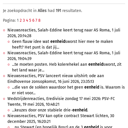
Je zoekopdracht in
Alles
had
191
resultaten.
Pagina: 1
2
3
4
5
6
7
8
Nieuwsreacties, Salah-Eddine keert terug naar AS Roma, 1 juli
2026, 20:14:28
Geen flauw idee wat
eenheid
sworst hier mee te maken
heeft? Het punt is dat jij...
Nieuwsreacties, Salah-Eddine keert terug naar AS Roma, 1 juli
2026, 19:04:39
...te moeten posten. Heb kolerehekel aan
eenheid
sworst, zit
het land waar je...
Nieuwsreacties, PSV lanceert nieuw uitshirt: ode aan
Eindhovense zonsopkomst, 16 juni 2026, 23:35:13
...die van de sokken waardoor het geen
eenheid
is. Waarom is
er niet voor...
Wedstrijdenreacties, Eredivisie zondag 17 mei 2026: PSV-FC
Twente, 19 mei 2026, 10:48:21
...keuzes door onze stabiele drie-
eenheid
.
Nieuwsreacties, PSV kan optie contract Stewart lichten, 30
december 2025, 16:20:21
...nu Stewart (en hopelijk Bosz) en de 3
eenheid
is voor