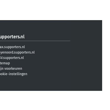
upporters.nl
ax.supporters.nl
eyenoord.supporters.nl
V.supporters.nl
itemap
ijn voorkeuren
ookie-instellingen