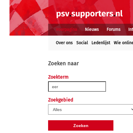
Voorpagina
Nieuws
Forums
In
Over ons
Social
Ledenlijst
Wie onlin
Zoeken naar
Zoekterm
Zoekgebied