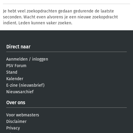
Je hebt veel zoekopdrachten gedaan gedurende de laatste
seconden. Wacht even alvorens je een nieuwe zoekopdracht
indient. Leden kunnen vaker zoeken.
Direct naar
Aanmelden
/
inloggen
PSV Forum
Stand
Kalender
E-zine (nieuwsbrief)
Nieuwsarchief
Over ons
Voor webmasters
Disclaimer
Privacy