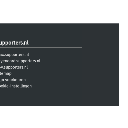
upporters.nl
ax.supporters.nl
eyenoord.supporters.nl
V.supporters.nl
itemap
ijn voorkeuren
ookie-instellingen