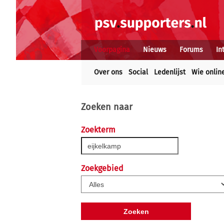
Voorpagina
Nieuws
Forums
In
Over ons
Social
Ledenlijst
Wie onlin
Zoeken naar
Zoekterm
Zoekgebied