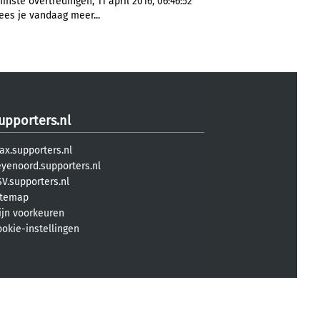
ste overtredingen, 11 april 2016, 06:46:52
ees je vandaag meer...
upporters.nl
ax.supporters.nl
eyenoord.supporters.nl
V.supporters.nl
itemap
ijn voorkeuren
ookie-instellingen