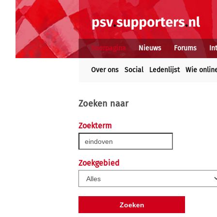
Voorpagina
Nieuws
Forums
In
Over ons
Social
Ledenlijst
Wie onlin
Zoeken naar
Zoekterm
Zoekgebied