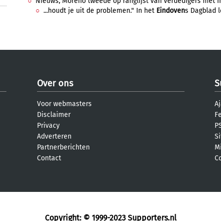
Nieuws, Moreno tweede op ranglijst van verdedigers met min
...houdt je uit de problemen." In het
Eindoven
s Dagblad l
Over ons
S
Voor webmasters
Aj
Disclaimer
F
Privacy
PS
Adverteren
S
Partnerberichten
M
Contact
C
Copyright: © 1999-2023
Supporters.nl