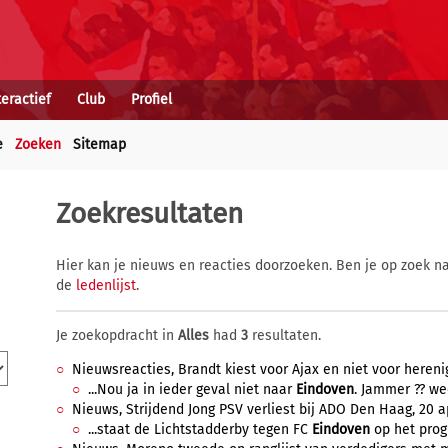
teractief
Club
Profiel
e
Zoeken
Sitemap
Zoekresultaten
Hier kan je nieuws en reacties doorzoeken. Ben je op zoek na
de
ledenlijst
.
Je zoekopdracht in
Alles
had
3
resultaten.
Nieuwsreacties, Brandt kiest voor Ajax en niet voor herenig
...Nou ja in ieder geval niet naar
Eindoven
. Jammer ?? wee
Nieuws, Strijdend Jong PSV verliest bij ADO Den Haag, 20 ap
...staat de Lichtstadderby tegen FC
Eindoven
op het prog