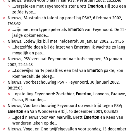
Nieuws, Wilson voor 5 jaar naar PSV, 9 februari 2002, 20:33:40
...vergeleken met Feyenoord's ster Brett
Emerton
. Hij zou een
zelfde type...
Nieuws, ?Australisch talent op proef bij PSV?, 6 februari 2002,
17:18:52
...zijn met een type speler als
Emerton
van Feyenoord. De 22-
jarige opkomende...
Nieuws, Lodewijks blij met 'heldenrol', 30 januari 2002, 23:11:36
...hetzelfde doen bij de inzet van
Emerton
. Ik wachtte zo lang
mogelijk en pas...
Nieuws, PSV verslaat Feyenoord na strafschoppen, 30 januari
2002, 22:45:48
...Lodewijks na 14 penalties een bal van
Emerton
pakte, kon
Rommedahl de ploeg...
Nieuws, Voorbeschouwing PSV - Feyenoord, 30 januari 2002,
08:25:03
...opstelling Feyenoord: Zoetebier,
Emerton
, Loovens, Paauwe,
Rzasa, Elmander,...
Nieuws, Voorbeschouwing Feyenoord op wedstrijd tegen PSV;
Emerton
en Van Wonderen erbij, 16 december 2001, 00:38:12
...goed nieuws voor Van Marwijk. Brett
Emerton
en Kees van
Wonderen leken op de...
Nieuws, Vogel en Ono twijfelgevallen voor zondag, 13 december