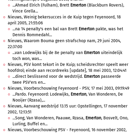
...Ahmad Elrich (Fulham), Brett
Emerton
(Blackburn Rovers),
Vince Grella...
Nieuws, Weinig bekersucces in de Kuip tegen Feyenoord, 18
april 2005, 21:55:06
...na 14 penalty's een bal van Brett
Emerton
pakte, was het
Dennis Rommedahl...
Nieuws, Waarom Bouma geen strafschop nam, 29 juni 2004,
22:37:00
...van Lodewijks bij de 8e penalty van
Emerton
uiteindelijk
toch won, was...
Nieuws, PSV komt tekort in De Kuip; scheidsrechter speelt weer
hoofdrol; einde aan recordreeks [update], 18 mei 2003, 12:04:41
...direct beslissend voor de wedstrijd.
Emerton
passeerde
twee PSV'ers en...
Nieuws, Voorbeschouwing Feyenoord - PSV, 17 mei 2003, 09:19:49
...Pardo. Feyenoord: Lodewijks,
Emerton
, Van Wonderen, De
Nooijer (Rzasa),...
Nieuws, Aanvang wedstrijd 13.15 uur: Opstellingen, 17 november
2002, 12:13:51
...Song, Van Wonderen, Paauwe, Rzasa,
Emerton
, Bosvelt, Ono,
Lurling, Buffel en...
Nieuws, Voorbeschouwing PSV - Feyenoord, 16 november 2002,