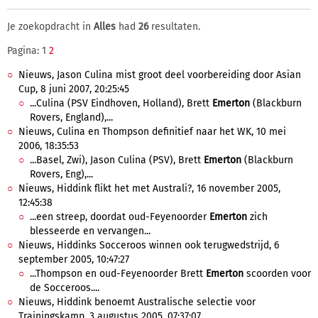
Je zoekopdracht in
Alles
had
26
resultaten.
Pagina: 1
2
Nieuws, Jason Culina mist groot deel voorbereiding door Asian
Cup, 8 juni 2007, 20:25:45
...Culina (PSV Eindhoven, Holland), Brett
Emerton
(Blackburn
Rovers, England),...
Nieuws, Culina en Thompson definitief naar het WK, 10 mei
2006, 18:35:53
...Basel, Zwi), Jason Culina (PSV), Brett
Emerton
(Blackburn
Rovers, Eng),...
Nieuws, Hiddink flikt het met Australi?, 16 november 2005,
12:45:38
...een streep, doordat oud-Feyenoorder
Emerton
zich
blesseerde en vervangen...
Nieuws, Hiddinks Socceroos winnen ook terugwedstrijd, 6
september 2005, 10:47:27
...Thompson en oud-Feyenoorder Brett
Emerton
scoorden voor
de Socceroos....
Nieuws, Hiddink benoemt Australische selectie voor
Trainingskamp, 3 augustus 2005, 07:37:07