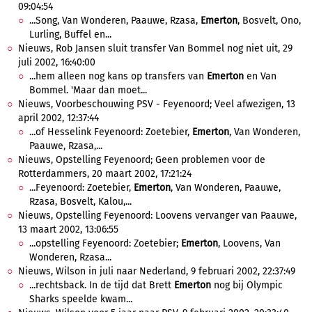
09:04:54
...Song, Van Wonderen, Paauwe, Rzasa,
Emerton
, Bosvelt, Ono,
Lurling, Buffel en...
Nieuws, Rob Jansen sluit transfer Van Bommel nog niet uit, 29
juli 2002, 16:40:00
...hem alleen nog kans op transfers van
Emerton
en Van
Bommel. 'Maar dan moet...
Nieuws, Voorbeschouwing PSV - Feyenoord; Veel afwezigen, 13
april 2002, 12:37:44
...of Hesselink Feyenoord: Zoetebier,
Emerton
, Van Wonderen,
Paauwe, Rzasa,...
Nieuws, Opstelling Feyenoord; Geen problemen voor de
Rotterdammers, 20 maart 2002, 17:21:24
...Feyenoord: Zoetebier,
Emerton
, Van Wonderen, Paauwe,
Rzasa, Bosvelt, Kalou,...
Nieuws, Opstelling Feyenoord: Loovens vervanger van Paauwe,
13 maart 2002, 13:06:55
...opstelling Feyenoord: Zoetebier;
Emerton
, Loovens, Van
Wonderen, Rzasa...
Nieuws, Wilson in juli naar Nederland, 9 februari 2002, 22:37:49
...rechtsback. In de tijd dat Brett
Emerton
nog bij Olympic
Sharks speelde kwam...