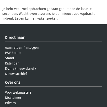
Je hebt veel zoekopdrachten gedaan gedurende de laatste
seconden. Wacht even alvorens je een nieuwe zoekopdracht
indient. Leden kunnen vaker zoeken.
Direct naar
Aanmelden
/
inloggen
PSV Forum
Stand
Kalender
E-zine (nieuwsbrief)
Nieuwsarchief
Over ons
Voor webmasters
Disclaimer
Privacy