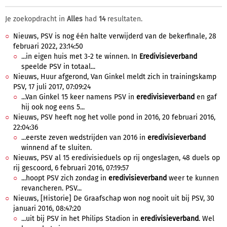
Je zoekopdracht in
Alles
had
14
resultaten.
Nieuws, PSV is nog één halte verwijderd van de bekerfinale, 28
februari 2022, 23:14:50
...in eigen huis met 3-2 te winnen. In
Eredivisieverband
speelde PSV in totaal...
Nieuws, Huur afgerond, Van Ginkel meldt zich in trainingskamp
PSV, 17 juli 2017, 07:09:24
...Van Ginkel 15 keer namens PSV in
eredivisieverband
en gaf
hij ook nog eens 5...
Nieuws, PSV heeft nog het volle pond in 2016, 20 februari 2016,
22:04:36
...eerste zeven wedstrijden van 2016 in
eredivisieverband
winnend af te sluiten.
Nieuws, PSV al 15 eredivisieduels op rij ongeslagen, 48 duels op
rij gescoord, 6 februari 2016, 07:19:57
...hoopt PSV zich zondag in
eredivisieverband
weer te kunnen
revancheren. PSV...
Nieuws, [Historie] De Graafschap won nog nooit uit bij PSV, 30
januari 2016, 08:47:20
...uit bij PSV in het Philips Stadion in
eredivisieverband
. Wel