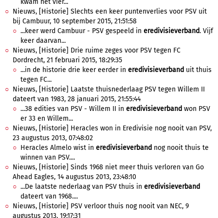
kwam het vier...
Nieuws, [Historie] Slechts een keer puntenverlies voor PSV uit
bij Cambuur, 10 september 2015, 21:51:58
...keer werd Cambuur - PSV gespeeld in
eredivisieverband
. Vijf
keer daarvan...
Nieuws, [Historie] Drie ruime zeges voor PSV tegen FC
Dordrecht, 21 februari 2015, 18:29:35
...in de historie drie keer eerder in
eredivisieverband
uit thuis
tegen FC...
Nieuws, [Historie] Laatste thuisnederlaag PSV tegen Willem II
dateert van 1983, 28 januari 2015, 21:55:44
...38 edities van PSV - Willem II in
eredivisieverband
won PSV
er 33 en Willem...
Nieuws, [Historie] Heracles won in Eredivisie nog nooit van PSV,
23 augustus 2013, 07:48:02
Heracles Almelo wist in
eredivisieverband
nog nooit thuis te
winnen van PSV....
Nieuws, [Historie] Sinds 1968 niet meer thuis verloren van Go
Ahead Eagles, 14 augustus 2013, 23:48:10
...De laatste nederlaag van PSV thuis in
eredivisieverband
dateert van 1968....
Nieuws, [Historie] PSV verloor thuis nog nooit van NEC, 9
augustus 2013, 19:17:31