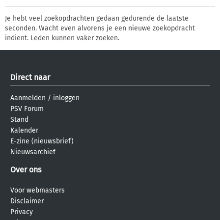
Je hebt veel zoekopdrachten gedaan gedurende de laatste
seconden. Wacht even alvorens je een nieuwe zoekopdracht
indient. Leden kunnen vaker zoeken.
Direct naar
Aanmelden
/
inloggen
PSV Forum
Stand
Kalender
E-zine (nieuwsbrief)
Nieuwsarchief
Over ons
Voor webmasters
Disclaimer
Privacy