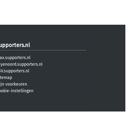
upporters.nl
ax.supporters.nl
eyenoord.supporters.nl
V.supporters.nl
itemap
ijn voorkeuren
ookie-instellingen