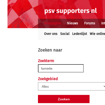
Voorpagina
Nieuws
Forums
In
Over ons
Social
Ledenlijst
Wie onlin
Zoeken naar
Zoekterm
Zoekgebied