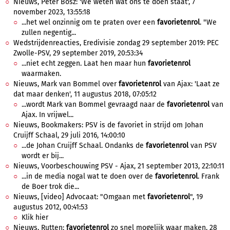
Nieuws, Peter Bosz: 'We weten wat ons te doen staat', 7
november 2023, 13:55:18
...het wel onzinnig om te praten over een
favorietenrol
. "We
zullen negentig...
Wedstrijdenreacties, Eredivisie zondag 29 september 2019: PEC
Zwolle-PSV, 29 september 2019, 20:53:34
...niet echt zeggen. Laat hen maar hun
favorietenrol
waarmaken.
Nieuws, Mark van Bommel over
favorietenrol
van Ajax: 'Laat ze
dat maar denken', 11 augustus 2018, 07:05:12
...wordt Mark van Bommel gevraagd naar de
favorietenrol
van
Ajax. In vrijwel...
Nieuws, Bookmakers: PSV is de favoriet in strijd om Johan
Cruijff Schaal, 29 juli 2016, 14:00:10
...de Johan Cruijff Schaal. Ondanks de
favorietenrol
van PSV
wordt er bij...
Nieuws, Voorbeschouwing PSV - Ajax, 21 september 2013, 22:10:11
...in de media nogal wat te doen over de
favorietenrol
. Frank
de Boer trok die...
Nieuws, [video] Advocaat: "Omgaan met
favorietenrol
", 19
augustus 2012, 00:41:53
Klik hier
Nieuws, Rutten:
favorietenrol
zo snel mogelijk waar maken, 28