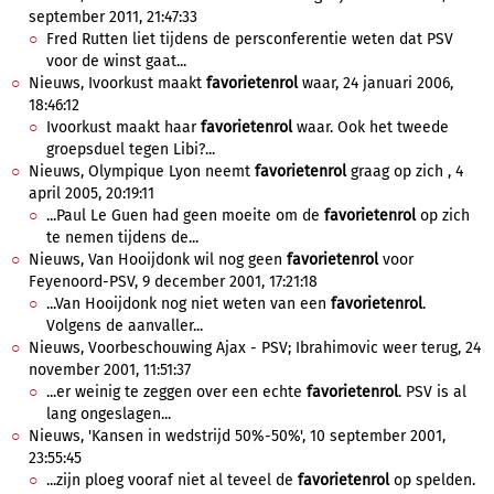
september 2011, 21:47:33
Fred Rutten liet tijdens de persconferentie weten dat PSV
voor de winst gaat...
Nieuws, Ivoorkust maakt
favorietenrol
waar, 24 januari 2006,
18:46:12
Ivoorkust maakt haar
favorietenrol
waar. Ook het tweede
groepsduel tegen Libi?...
Nieuws, Olympique Lyon neemt
favorietenrol
graag op zich , 4
april 2005, 20:19:11
...Paul Le Guen had geen moeite om de
favorietenrol
op zich
te nemen tijdens de...
Nieuws, Van Hooijdonk wil nog geen
favorietenrol
voor
Feyenoord-PSV, 9 december 2001, 17:21:18
...Van Hooijdonk nog niet weten van een
favorietenrol
.
Volgens de aanvaller...
Nieuws, Voorbeschouwing Ajax - PSV; Ibrahimovic weer terug, 24
november 2001, 11:51:37
...er weinig te zeggen over een echte
favorietenrol
. PSV is al
lang ongeslagen...
Nieuws, 'Kansen in wedstrijd 50%-50%', 10 september 2001,
23:55:45
...zijn ploeg vooraf niet al teveel de
favorietenrol
op spelden.