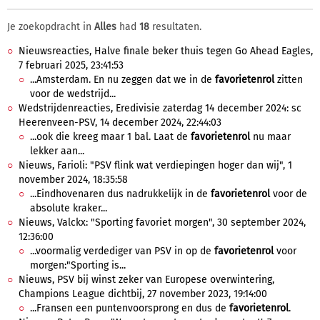
Je zoekopdracht in
Alles
had
18
resultaten.
Nieuwsreacties, Halve finale beker thuis tegen Go Ahead Eagles,
7 februari 2025, 23:41:53
...Amsterdam. En nu zeggen dat we in de
favorietenrol
zitten
voor de wedstrijd...
Wedstrijdenreacties, Eredivisie zaterdag 14 december 2024: sc
Heerenveen-PSV, 14 december 2024, 22:44:03
...ook die kreeg maar 1 bal. Laat de
favorietenrol
nu maar
lekker aan...
Nieuws, Farioli: "PSV flink wat verdiepingen hoger dan wij", 1
november 2024, 18:35:58
...Eindhovenaren dus nadrukkelijk in de
favorietenrol
voor de
absolute kraker...
Nieuws, Valckx: "Sporting favoriet morgen", 30 september 2024,
12:36:00
...voormalig verdediger van PSV in op de
favorietenrol
voor
morgen:"Sporting is...
Nieuws, PSV bij winst zeker van Europese overwintering,
Champions League dichtbij, 27 november 2023, 19:14:00
...Fransen een puntenvoorsprong en dus de
favorietenrol
.