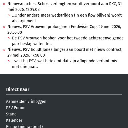
Nieuwsreacties, Schiks verlengt en wordt verhuurd aan RKC, 31
mei 2026, 12:29:08
...Onder andere meer wedstrijden (in een
flo
w blijven) wordt
als argument...
Nieuws, PSV Vrouwen prolongeren Eredivisie Cup, 29 mei 2026,
20:55:00
De PSV Vrouwen hebben voor het tweede achtereenvolgende
jaar beslag weten te...
Nieuws, PSV houdt Jones langer aan boord met nieuw contract,
29 mei 2026, 17:58:00
...vast bij PSV, wat betekent dat zijn a
flo
pende verbintenis
met drie jaar...
Direct naar
Aanmelden
/
inloggen
PSV Forum
Stand
Kalender
E-zine (nieuwsbrief)