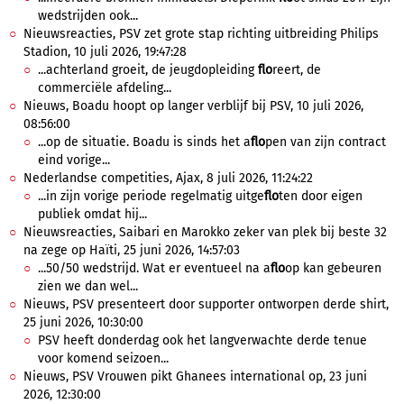
wedstrijden ook...
Nieuwsreacties, PSV zet grote stap richting uitbreiding Philips
Stadion, 10 juli 2026, 19:47:28
...achterland groeit, de jeugdopleiding
flo
reert, de
commerciële afdeling...
Nieuws, Boadu hoopt op langer verblijf bij PSV, 10 juli 2026,
08:56:00
...op de situatie. Boadu is sinds het a
flo
pen van zijn contract
eind vorige...
Nederlandse competities, Ajax, 8 juli 2026, 11:24:22
...in zijn vorige periode regelmatig uitge
flo
ten door eigen
publiek omdat hij...
Nieuwsreacties, Saibari en Marokko zeker van plek bij beste 32
na zege op Haïti, 25 juni 2026, 14:57:03
...50/50 wedstrijd. Wat er eventueel na a
flo
op kan gebeuren
zien we dan wel...
Nieuws, PSV presenteert door supporter ontworpen derde shirt,
25 juni 2026, 10:30:00
PSV heeft donderdag ook het langverwachte derde tenue
voor komend seizoen...
Nieuws, PSV Vrouwen pikt Ghanees international op, 23 juni
2026, 12:30:00