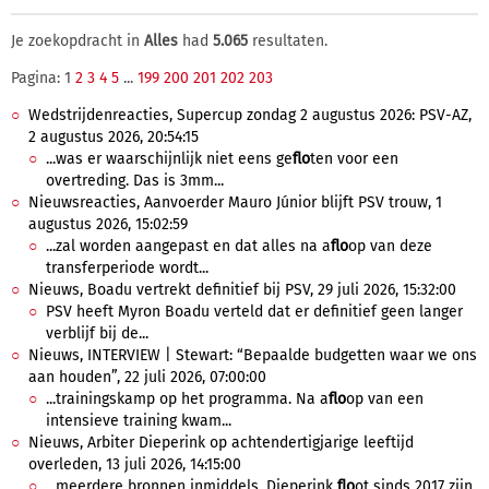
Je zoekopdracht in
Alles
had
5.065
resultaten.
Pagina: 1
2
3
4
5
...
199
200
201
202
203
Wedstrijdenreacties, Supercup zondag 2 augustus 2026: PSV-AZ,
2 augustus 2026, 20:54:15
...was er waarschijnlijk niet eens ge
flo
ten voor een
overtreding. Das is 3mm...
Nieuwsreacties, Aanvoerder Mauro Júnior blijft PSV trouw, 1
augustus 2026, 15:02:59
...zal worden aangepast en dat alles na a
flo
op van deze
transferperiode wordt...
Nieuws, Boadu vertrekt definitief bij PSV, 29 juli 2026, 15:32:00
PSV heeft Myron Boadu verteld dat er definitief geen langer
verblijf bij de...
Nieuws, INTERVIEW | Stewart: “Bepaalde budgetten waar we ons
aan houden”, 22 juli 2026, 07:00:00
...trainingskamp op het programma. Na a
flo
op van een
intensieve training kwam...
Nieuws, Arbiter Dieperink op achtendertigjarige leeftijd
overleden, 13 juli 2026, 14:15:00
...meerdere bronnen inmiddels. Dieperink
flo
ot sinds 2017 zijn