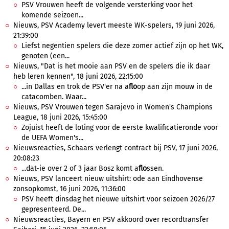
PSV Vrouwen heeft de volgende versterking voor het
komende seizoen...
Nieuws, PSV Academy levert meeste WK-spelers, 19 juni 2026,
21:39:00
Liefst negentien spelers die deze zomer actief zijn op het WK,
genoten (een...
Nieuws, "Dat is het mooie aan PSV en de spelers die ik daar
heb leren kennen", 18 juni 2026, 22:15:00
...in Dallas en trok de PSV'er na a
flo
op aan zijn mouw in de
catacomben. Waar...
Nieuws, PSV Vrouwen tegen Sarajevo in Women's Champions
League, 18 juni 2026, 15:45:00
Zojuist heeft de loting voor de eerste kwalificatieronde voor
de UEFA Women's...
Nieuwsreacties, Schaars verlengt contract bij PSV, 17 juni 2026,
20:08:23
...dat-ie over 2 of 3 jaar Bosz komt a
flo
ssen.
Nieuws, PSV lanceert nieuw uitshirt: ode aan Eindhovense
zonsopkomst, 16 juni 2026, 11:36:00
PSV heeft dinsdag het nieuwe uitshirt voor seizoen 2026/27
gepresenteerd. De...
Nieuwsreacties, Bayern en PSV akkoord over recordtransfer