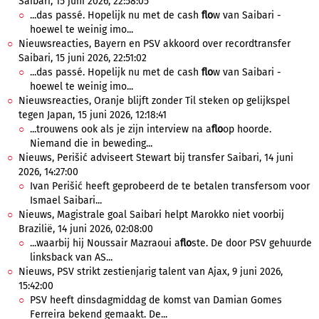
Saibari, 15 juni 2026, 22:58:05
...das passé. Hopelijk nu met de cash
flo
w van Saibari -
hoewel te weinig imo...
Nieuwsreacties, Bayern en PSV akkoord over recordtransfer
Saibari, 15 juni 2026, 22:51:02
...das passé. Hopelijk nu met de cash
flo
w van Saibari -
hoewel te weinig imo...
Nieuwsreacties, Oranje blijft zonder Til steken op gelijkspel
tegen Japan, 15 juni 2026, 12:18:41
...trouwens ook als je zijn interview na a
flo
op hoorde.
Niemand die in beweding...
Nieuws, Perišić adviseert Stewart bij transfer Saibari, 14 juni
2026, 14:27:00
Ivan Perišić heeft geprobeerd de te betalen transfersom voor
Ismael Saibari...
Nieuws, Magistrale goal Saibari helpt Marokko niet voorbij
Brazilië, 14 juni 2026, 02:08:00
...waarbij hij Noussair Mazraoui a
flo
ste. De door PSV gehuurde
linksback van AS...
Nieuws, PSV strikt zestienjarig talent van Ajax, 9 juni 2026,
15:42:00
PSV heeft dinsdagmiddag de komst van Damian Gomes
Ferreira bekend gemaakt. De...