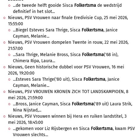
...de tweede helft gooide Sisca
Folkertsma
de wedstrijd
definitief in het slot...
Nieuws, PSV Vrouwen naar finale Eredivisie Cup, 25 mei 2026,
15:55:00
...Biegel Esteves Sara Thrige, Sisca
Folkertsma
, Janice
Cayman, Melanie...
Nieuws, PSV Vrouwen dompelen Twente in rouw, 22 mei 2026,
21:57:00
...Sara Thrige, Melanie Bross, Sisca
Folkertsma
('68 in),
Chimera Ripa, Laura...
Nieuws, Geen historische dubbel voor PSV Vrouwen, 16 mei
2026, 19:20:00
...Esteves Sara Thrige('80 uit), Sisca
Folkertsma
, Janice
Cayman, Melanie...
Nieuws, PSV VROUWEN KRONEN ZICH TOT LANDSKAMPIOEN, 8
mei 2026, 21:59:00
...Bross, Janice Cayman, Sisca
Folkertsma
('89 uit) Laura Strik,
Nina Nijstad,...
Nieuws, PSV Vrouwen winnen bij Hera en ruiken landstitel, 3
mei 2026, 18:45:00
...gekomen voor Liz Rijsbergen en Sisca
Folkertsma
, kwam PSV
Vrouwen slechts...