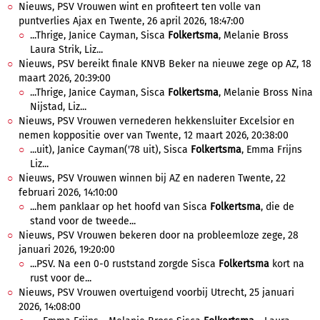
Nieuws, PSV Vrouwen wint en profiteert ten volle van
puntverlies Ajax en Twente, 26 april 2026, 18:47:00
...Thrige, Janice Cayman, Sisca
Folkertsma
, Melanie Bross
Laura Strik, Liz...
Nieuws, PSV bereikt finale KNVB Beker na nieuwe zege op AZ, 18
maart 2026, 20:39:00
...Thrige, Janice Cayman, Sisca
Folkertsma
, Melanie Bross Nina
Nijstad, Liz...
Nieuws, PSV Vrouwen vernederen hekkensluiter Excelsior en
nemen koppositie over van Twente, 12 maart 2026, 20:38:00
...uit), Janice Cayman('78 uit), Sisca
Folkertsma
, Emma Frijns
Liz...
Nieuws, PSV Vrouwen winnen bij AZ en naderen Twente, 22
februari 2026, 14:10:00
...hem panklaar op het hoofd van Sisca
Folkertsma
, die de
stand voor de tweede...
Nieuws, PSV Vrouwen bekeren door na probleemloze zege, 28
januari 2026, 19:20:00
...PSV. Na een 0-0 ruststand zorgde Sisca
Folkertsma
kort na
rust voor de...
Nieuws, PSV Vrouwen overtuigend voorbij Utrecht, 25 januari
2026, 14:08:00