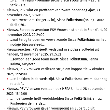
...- Emma Frijns - Melanie Bross Sisca
Folkertsma
- Laura
Strik - Liz...
Nieuws, PSV wint en profiteert van zware nederlaag Ajax, 23
november 2025, 18:40:00
...Vrouwen: Sara Thrige('74 in), Sisca
Folkertsma
('74 in), Laura
Strik ('66...
Nieuws, Europees avontuur PSV Vrouwen strandt in Frankfurt, 20
november 2025, 20:24:00
...wat terug te doen en verwelkomde Sisca
Folkertsma
na het
nodige blessureleed...
Nieuwsreacties, PSV geeft wedstrijd in slotfase volledig uit
handen, 12 november 2025, 21:55:32
...gewoon een goed team heeft. Sisca
Folkertsma
, Fenna
Kalma, Gwyneth...
Nieuws, PSV Vrouwen verliezen strijd om koppositie, 4 oktober
2025, 15:51:00
...te knokken in de wedstrijd. Sisca
Folkertsma
kwam daar nog
relatief...
Nieuws, PSV Vrouwen verslaan ook HERA United, 28 september
2025, 18:16:00
...in de tweede helft verdubbelden Sisca
Folkertsma
en Liz
Rijsbergen de marge....
Nieuws, PSV Vrouwen geven voorsprong en Supercup uit