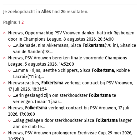
Je zoekopdracht in
Alles
had
26
resultaten.
Pagina: 1
2
Nieuws, Oppermachtig PSV Vrouwen dankzij hattrick Rijsbergen
door in Champions League, 8 augustus 2026, 20:54:00
...Alkemade, Kim Akkermans, Sisca
Folkertsma
('70 in), Shanice
van de Sanden('78...
Nieuws, PSV Vrouwen bereiken finale voorronde Champions
League, 5 augustus 2026, 14:52:00
...Emma Frijns, Benthe Schippers, Sisca
Folkertsma
, Robine
Lacroix('11 in),...
Nieuwsreacties,
Folkertsma
verlengt contract bij PSV Vrouwen,
17 juli 2026, 18:31:54
...erin geslaagd zijn om sterkhoudster
Folkertsma
te
verlengen. (maar 1 jaar...
Nieuws,
Folkertsma
verlengt contract bij PSV Vrouwen, 17 juli
2026, 17:00:00
...slag geslagen door sterkhoudster Sisca
Folkertsma
langer
aan de club te...
Nieuws, PSV Vrouwen prolongeren Eredivisie Cup, 29 mei 2026,
20:55:00