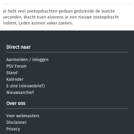
Je hebt veel zoekopdrachten gedaan gedurende de laatste
seconden. Wacht even alvorens je een nieuwe zoekopdracht
indient. Leden kunnen vaker zoeken.
Direct naar
Aanmelden
/
inloggen
PSV Forum
Stand
Kalender
E-zine (nieuwsbrief)
Nieuwsarchief
Over ons
Voor webmasters
Disclaimer
Privacy