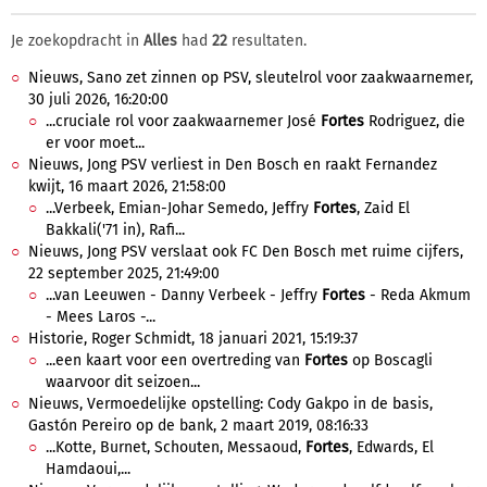
Je zoekopdracht in
Alles
had
22
resultaten.
Nieuws, Sano zet zinnen op PSV, sleutelrol voor zaakwaarnemer,
30 juli 2026, 16:20:00
...cruciale rol voor zaakwaarnemer José
Fortes
Rodriguez, die
er voor moet...
Nieuws, Jong PSV verliest in Den Bosch en raakt Fernandez
kwijt, 16 maart 2026, 21:58:00
...Verbeek, Emian-Johar Semedo, Jeffry
Fortes
, Zaid El
Bakkali('71 in), Rafi...
Nieuws, Jong PSV verslaat ook FC Den Bosch met ruime cijfers,
22 september 2025, 21:49:00
...van Leeuwen - Danny Verbeek - Jeffry
Fortes
- Reda Akmum
- Mees Laros -...
Historie, Roger Schmidt, 18 januari 2021, 15:19:37
...een kaart voor een overtreding van
Fortes
op Boscagli
waarvoor dit seizoen...
Nieuws, Vermoedelijke opstelling: Cody Gakpo in de basis,
Gastón Pereiro op de bank, 2 maart 2019, 08:16:33
...Kotte, Burnet, Schouten, Messaoud,
Fortes
, Edwards, El
Hamdaoui,...