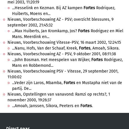
mei 2003, 11:20:19
...Hesselink en Kezman. Bij AZ kampen
Fortes
Rodriquez,
Huiberts, Moens en...
Nieuws, Voorbeschouwing AZ - PSV; overzicht blessures, 9
september 2002, 21:45:32
...Max Huiberts, Jan Kromkamp, Jos?
Fortes
Rodriguez en Miel
Mans. Meerdink en...
Nieuws, Voorbeschouwing Vitesse-PSV, 16 maart 2002, 12:24:15
...Nanu, Hofs, Van der Schaaf, Kreek,
Fortes
, Amoah, Sikora.
Nieuws, Voorbeschouwing AZ - PSV, 9 oktober 2001, 08:11:38
...John Bosman. Het meespelen van Wijker,
Fortes
Rodriguez,
Mans en Robbemond...
Nieuws, Voorbeschouwing PSV - Vitesse, 29 september 2001,
11:00:02
...Veder zijn Laros, Mbamba,
Fortes
en Mustapha niet van de
partij. De...
Nieuws, Opstellingen van vanavond: Ramzi op rechts?, 1
november 2000, 19:26:37
...Amoah, Janssen, Sikora, Peeters en
Fortes
.
Direct naar