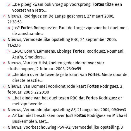
...De ploeg kwam ook vroeg op voorsprong.
Fortes
tikte een
voorzet van Jetro...
Nieuws, Rodriguez en De Lange geschorst, 27 maart 2006,
21:38:53
Jos?
Fortes
Rodriguez en Paul de Lange zijn voor het duel met
de aanstaande...
Nieuws, Vermoedelijke opstelling RBC, 24 september 2005,
11:42:16
...RBC: Loran, Lammens, Ebbinge
Fortes
, Rodriquez, Roumani,
Acu?a, Smolders,...
Nieuws, Van der Hilst koel en gedecideerd over vier
strafschoppen, 2 februari 2005, 23:04:59
...hebben over de tweede gele kaart van
Fortes
. Mede door de
directe reactie...
Nieuws, Van Bommel voorkomt rode kaart
Fortes
Rodriguez, 2
februari 2005, 22:20:30
...het einde van het duel tegen RBC dat
Fortes
Rodriguez er
met zijn tweede...
Nieuws, Vermoedelijke opstelling AZ, 21 augustus 2004, 09:04:43
AZ kan niet beschikken over Jos?
Fortes
Rodriguez en Michael
Buskermolen. Met...
Nieuws, Voorbeschouwing PSV-AZ; vermoedelijke opstelling, 3