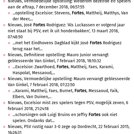
Nieuws, Vermoedelijke opstelling: Wederom dezelfde elf spelers
aan de aftrap, 7 december 2018, 06:57:55
...opstelling Excelsior: Stevens,
Fortes
, Mattheij, Matthys, Van
der Meer,...
Nieuws, José
Fortes
Rodriguez: 'Als Luckassen er volgend jaar
niet staat bij PSV, eet ik uit hondenbakken', 13 maart 2018,
07:48:50
...met het Eindhovens Dagblad kijkt José
Fortes
Rodriguez
terug naar het...
Nieuws, Definitieve opstelling: Mauro Junior vervangt
geblesseerde Van Ginkel, 7 februari 2018, 18:10:32
...Excelsior: Zwarthoed,
Fortes
, Mattheij, Faes, Karami,
Haspolat, Messaoud,...
Nieuws, Vermoedelijke opstelling: Mauro vervangt geblesseerde
Van Ginkel, 7 februari 2018, 07:22:50
...Karami, Mattheij, Faes, Burnet,
Fortes
, Messaoud, Faik,
Elbers, Van Duinen,...
Nieuws, Excelsior mist zes spelers tegen PSV, mogelijk zeven, 6
februari 2018, 21:24:18
...schorsingen ook Luigi Bruins en Jeffry
Fortes
ook niet
spelen. Ondanks dat...
Nieuws, PSV rustig naar 3-0 zege op Dordrecht, 22 februari 2015,
16:26:31