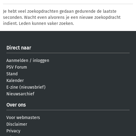
Je hebt veel zoekopdrachten gedaan gedurende de laatste
seconden. Wacht even alvorens je een nieuwe zoekopdracht
indient. Leden kunnen vaker zoeken.
Direct naar
Aanmelden
/
inloggen
PSV Forum
Stand
Kalender
E-zine (nieuwsbrief)
Nieuwsarchief
Over ons
Voor webmasters
Disclaimer
Privacy