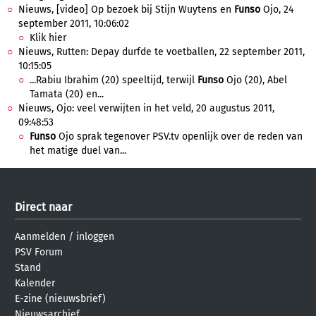
Nieuws, [video] Op bezoek bij Stijn Wuytens en
Funso
Ojo, 24
september 2011, 10:06:02
Klik hier
Nieuws, Rutten: Depay durfde te voetballen, 22 september 2011,
10:15:05
...Rabiu Ibrahim (20) speeltijd, terwijl
Funso
Ojo (20), Abel
Tamata (20) en...
Nieuws, Ojo: veel verwijten in het veld, 20 augustus 2011,
09:48:53
Funso
Ojo sprak tegenover PSV.tv openlijk over de reden van
het matige duel van...
Direct naar
Aanmelden
/
inloggen
PSV Forum
Stand
Kalender
E-zine (nieuwsbrief)
Nieuwsarchief