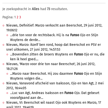
Je zoekopdracht in
Alles
had
73
resultaten.
Pagina: 1
2
3
Nieuws, Definitief: Marzo verkocht aan Beerschot, 29 juni 2012,
19:06:12
...drie ton voor de rechtsback. Hij is na
Funso
Ojo en Stijn
Wuytens de derde...
Nieuws, Marzo: ikzelf ben rond, hoop dat Beerschot en PSV er
snel uitkomen, 27 juni 2012, 14:57:53
...Bovendien zitten de broers Wuytens en
Funso
Ojo er nu, die
ken ik heel goed....
Nieuws, 'Marzo voor drie ton naar Beerschot', 26 juni 2012,
18:21:26
...Marzo naar Beerschot. Hij zou daarmee
Funso
Ojo en Stijn
Wuytens volgen die...
Nieuws, Vanavond afscheid van Isaksson, Ojo en Van Agt, 2 mei
2012, 16:44:05
...Luc van Agt, Andreas Isaksson en
Funso
Ojo. Dat gebeurt
voorafgaand aan de...
Nieuws, VI: Beerschot wil naast Ojo ook Wuytens en Marzo, 17
april 2012, 19:46:19