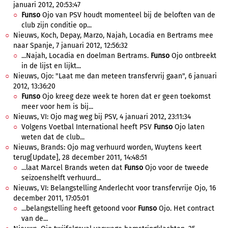
januari 2012, 20:53:47
Funso
Ojo van PSV houdt momenteel bij de beloften van de
club zijn conditie op...
Nieuws, Koch, Depay, Marzo, Najah, Locadia en Bertrams mee
naar Spanje, 7 januari 2012, 12:56:32
...Najah, Locadia en doelman Bertrams.
Funso
Ojo ontbreekt
in de lijst en lijkt...
Nieuws, Ojo: "Laat me dan meteen transfervrij gaan", 6 januari
2012, 13:36:20
Funso
Ojo kreeg deze week te horen dat er geen toekomst
meer voor hem is bij...
Nieuws, VI: Ojo mag weg bij PSV, 4 januari 2012, 23:11:34
Volgens Voetbal International heeft PSV
Funso
Ojo laten
weten dat de club...
Nieuws, Brands: Ojo mag verhuurd worden, Wuytens keert
terug[Update], 28 december 2011, 14:48:51
...laat Marcel Brands weten dat
Funso
Ojo voor de tweede
seizoenshelft verhuurd...
Nieuws, VI: Belangstelling Anderlecht voor transfervrije Ojo, 16
december 2011, 17:05:01
...belangstelling heeft getoond voor
Funso
Ojo. Het contract
van de...