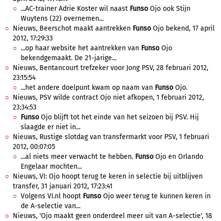
...AC-trainer Adrie Koster wil naast
Funso
Ojo ook Stijn
Wuytens (22) overnemen...
Nieuws, Beerschot maakt aantrekken
Funso
Ojo bekend, 17 april
2012, 17:29:33
...op haar website het aantrekken van
Funso
Ojo
bekendgemaakt. De 21-jarige...
Nieuws, Bentancourt trefzeker voor Jong PSV, 28 februari 2012,
23:15:54
...het andere doelpunt kwam op naam van
Funso
Ojo.
Nieuws, PSV wilde contract Ojo niet afkopen, 1 februari 2012,
23:34:53
Funso
Ojo blijft tot het einde van het seizoen bij PSV. Hij
slaagde er niet in...
Nieuws, Rustige slotdag van transfermarkt voor PSV, 1 februari
2012, 00:07:05
...al niets meer verwacht te hebben.
Funso
Ojo en Orlando
Engelaar mochten...
Nieuws, VI: Ojo hoopt terug te keren in selectie bij uitblijven
transfer, 31 januari 2012, 17:23:41
Volgens VI.nl hoopt
Funso
Ojo weer terug te kunnen keren in
de A-selectie van...
Nieuws, 'Ojo maakt geen onderdeel meer uit van A-selectie', 18