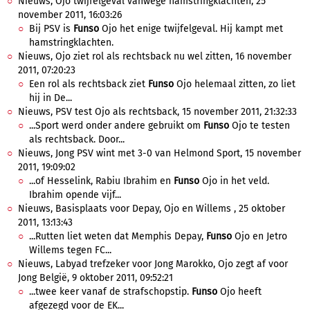
Nieuws, Ojo twijfelgeval vanwege hamstringklachten, 25
november 2011, 16:03:26
Bij PSV is
Funso
Ojo het enige twijfelgeval. Hij kampt met
hamstringklachten.
Nieuws, Ojo ziet rol als rechtsback nu wel zitten, 16 november
2011, 07:20:23
Een rol als rechtsback ziet
Funso
Ojo helemaal zitten, zo liet
hij in De...
Nieuws, PSV test Ojo als rechtsback, 15 november 2011, 21:32:33
...Sport werd onder andere gebruikt om
Funso
Ojo te testen
als rechtsback. Door...
Nieuws, Jong PSV wint met 3-0 van Helmond Sport, 15 november
2011, 19:09:02
...of Hesselink, Rabiu Ibrahim en
Funso
Ojo in het veld.
Ibrahim opende vijf...
Nieuws, Basisplaats voor Depay, Ojo en Willems , 25 oktober
2011, 13:13:43
...Rutten liet weten dat Memphis Depay,
Funso
Ojo en Jetro
Willems tegen FC...
Nieuws, Labyad trefzeker voor Jong Marokko, Ojo zegt af voor
Jong België, 9 oktober 2011, 09:52:21
...twee keer vanaf de strafschopstip.
Funso
Ojo heeft
afgezegd voor de EK...