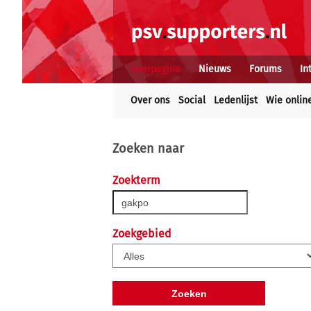
Voorpagina
Nieuws
Forums
In
Over ons
Social
Ledenlijst
Wie onlin
Zoeken naar
Zoekterm
Zoekgebied