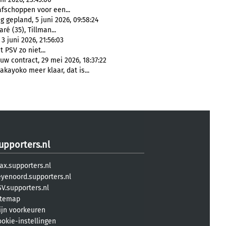
fschoppen voor een...
 gepland, 5 juni 2026, 09:58:24
ré (35), Tillman...
 juni 2026, 21:56:03
 PSV zo niet...
w contract, 29 mei 2026, 18:37:22
akayoko meer klaar, dat is...
upporters.nl
ax.supporters.nl
eyenoord.supporters.nl
V.supporters.nl
itemap
ijn voorkeuren
ookie-instellingen