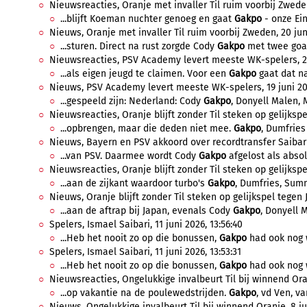
Nieuwsreacties, Oranje met invaller Til ruim voorbij Zweden,
...blijft Koeman nuchter genoeg en gaat
Gakpo
- onze Ein
Nieuws, Oranje met invaller Til ruim voorbij Zweden, 20 jun
...sturen. Direct na rust zorgde Cody
Gakpo
met twee goal
Nieuwsreacties, PSV Academy levert meeste WK-spelers, 20 
...als eigen jeugd te claimen. Voor een
Gakpo
gaat dat nat
Nieuws, PSV Academy levert meeste WK-spelers, 19 juni 202
...gespeeld zijn: Nederland: Cody
Gakpo
, Donyell Malen, 
Nieuwsreacties, Oranje blijft zonder Til steken op gelijkspe
...opbrengen, maar die deden niet mee.
Gakpo
, Dumfries
Nieuws, Bayern en PSV akkoord over recordtransfer Saibari, 
...van PSV. Daarmee wordt Cody
Gakpo
afgelost als absol
Nieuwsreacties, Oranje blijft zonder Til steken op gelijkspel
...aan de zijkant waardoor turbo's
Gakpo
, Dumfries, Summ
Nieuws, Oranje blijft zonder Til steken op gelijkspel tegen 
...aan de aftrap bij Japan, evenals Cody
Gakpo
, Donyell 
Spelers, Ismael Saibari, 11 juni 2026, 13:56:40
...Heb het nooit zo op die bonussen,
Gakpo
had ook nog 
Spelers, Ismael Saibari, 11 juni 2026, 13:53:31
...Heb het nooit zo op die bonussen,
Gakpo
had ook nog 
Nieuwsreacties, Ongelukkige invalbeurt Til bij winnend Oranj
...op vakantie na de poulewedstrijden.
Gakpo
, vd Ven, v
Nieuws, Ongelukkige invalbeurt Til bij winnend Oranje, 8 ju