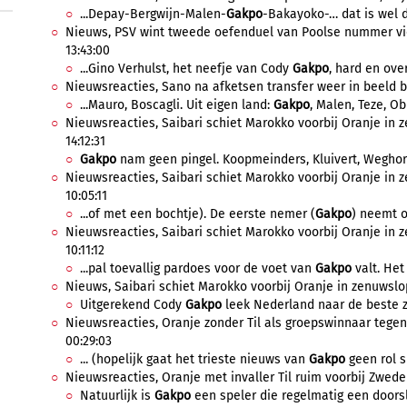
...Depay-Bergwijn-Malen-
Gakpo
-Bakayoko-… dat is wel d
Nieuws, PSV wint tweede oefenduel van Poolse nummer vier 
13:43:00
...Gino Verhulst, het neefje van Cody
Gakpo
, hard en over
Nieuwsreacties, Sano na afketsen transfer weer in beeld bij 
...Mauro, Boscagli. Uit eigen land:
Gakpo
, Malen, Teze, Ob
Nieuwsreacties, Saibari schiet Marokko voorbij Oranje in z
14:12:31
Gakpo
nam geen pingel. Koopmeinders, Kluivert, Weghors
Nieuwsreacties, Saibari schiet Marokko voorbij Oranje in z
10:05:11
...of met een bochtje). De eerste nemer (
Gakpo
) neemt o
Nieuwsreacties, Saibari schiet Marokko voorbij Oranje in 
10:11:12
...pal toevallig pardoes voor de voet van
Gakpo
valt. Het 
Nieuws, Saibari schiet Marokko voorbij Oranje in zenuwslo
Uitgerekend Cody
Gakpo
leek Nederland naar de beste ze
Nieuwsreacties, Oranje zonder Til als groepswinnaar tegen
00:29:03
... (hopelijk gaat het trieste nieuws van
Gakpo
geen rol s
Nieuwsreacties, Oranje met invaller Til ruim voorbij Zweden
Natuurlijk is
Gakpo
een speler die regelmatig een doorsl