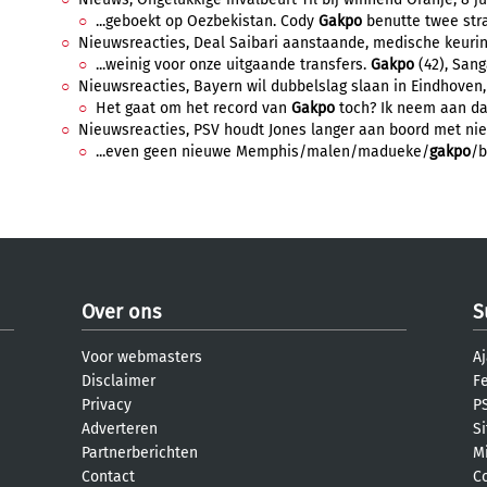
...geboekt op Oezbekistan. Cody
Gakpo
benutte twee stra
Nieuwsreacties, Deal Saibari aanstaande, medische keuring
...weinig voor onze uitgaande transfers.
Gakpo
(42), Sanga
Nieuwsreacties, Bayern wil dubbelslag slaan in Eindhoven, 3
Het gaat om het record van
Gakpo
toch? Ik neem aan dat
Nieuwsreacties, PSV houdt Jones langer aan boord met nieu
...even geen nieuwe Memphis/malen/madueke/
gakpo
/b
Over ons
S
Voor webmasters
Aj
Disclaimer
F
Privacy
PS
Adverteren
S
Partnerberichten
M
Contact
C