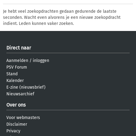
Je hebt veel zoekopdrachten gedaan gedurende de laatste
seconden. Wacht even alvorens je een nieuwe zoekopdracht
indient. Leden kunnen vaker zoeken.
Direct naar
Aanmelden
/
inloggen
PSV Forum
Stand
Kalender
E-zine (nieuwsbrief)
Nieuwsarchief
Over ons
Voor webmasters
Disclaimer
Privacy