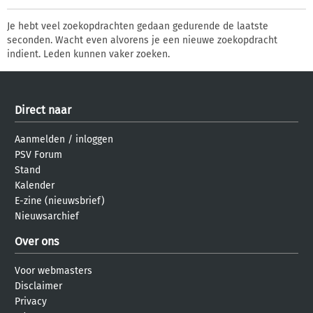
Je hebt veel zoekopdrachten gedaan gedurende de laatste
seconden. Wacht even alvorens je een nieuwe zoekopdracht
indient. Leden kunnen vaker zoeken.
Direct naar
Aanmelden
/
inloggen
PSV Forum
Stand
Kalender
E-zine (nieuwsbrief)
Nieuwsarchief
Over ons
Voor webmasters
Disclaimer
Privacy