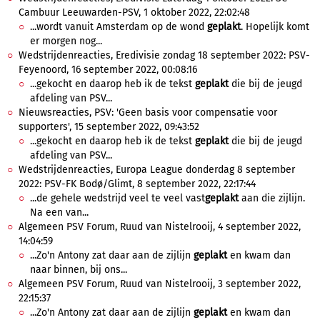
Cambuur Leeuwarden-PSV, 1 oktober 2022, 22:02:48
...wordt vanuit Amsterdam op de wond
geplakt
. Hopelijk komt
er morgen nog...
Wedstrijdenreacties, Eredivisie zondag 18 september 2022: PSV-
Feyenoord, 16 september 2022, 00:08:16
...gekocht en daarop heb ik de tekst
geplakt
die bij de jeugd
afdeling van PSV...
Nieuwsreacties, PSV: 'Geen basis voor compensatie voor
supporters', 15 september 2022, 09:43:52
...gekocht en daarop heb ik de tekst
geplakt
die bij de jeugd
afdeling van PSV...
Wedstrijdenreacties, Europa League donderdag 8 september
2022: PSV-FK Bodø/Glimt, 8 september 2022, 22:17:44
...de gehele wedstrijd veel te veel vast
geplakt
aan die zijlijn.
Na een van...
Algemeen PSV Forum, Ruud van Nistelrooij, 4 september 2022,
14:04:59
...Zo'n Antony zat daar aan de zijlijn
geplakt
en kwam dan
naar binnen, bij ons...
Algemeen PSV Forum, Ruud van Nistelrooij, 3 september 2022,
22:15:37
...Zo'n Antony zat daar aan de zijlijn
geplakt
en kwam dan