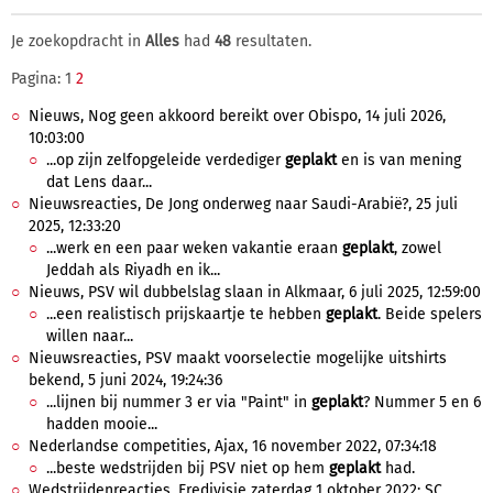
Je zoekopdracht in
Alles
had
48
resultaten.
Pagina: 1
2
Nieuws, Nog geen akkoord bereikt over Obispo, 14 juli 2026,
10:03:00
...op zijn zelfopgeleide verdediger
geplakt
en is van mening
dat Lens daar...
Nieuwsreacties, De Jong onderweg naar Saudi-Arabië?, 25 juli
2025, 12:33:20
...werk en een paar weken vakantie eraan
geplakt
, zowel
Jeddah als Riyadh en ik...
Nieuws, PSV wil dubbelslag slaan in Alkmaar, 6 juli 2025, 12:59:00
...een realistisch prijskaartje te hebben
geplakt
. Beide spelers
willen naar...
Nieuwsreacties, PSV maakt voorselectie mogelijke uitshirts
bekend, 5 juni 2024, 19:24:36
...lijnen bij nummer 3 er via "Paint" in
geplakt
? Nummer 5 en 6
hadden mooie...
Nederlandse competities, Ajax, 16 november 2022, 07:34:18
...beste wedstrijden bij PSV niet op hem
geplakt
had.
Wedstrijdenreacties, Eredivisie zaterdag 1 oktober 2022: SC