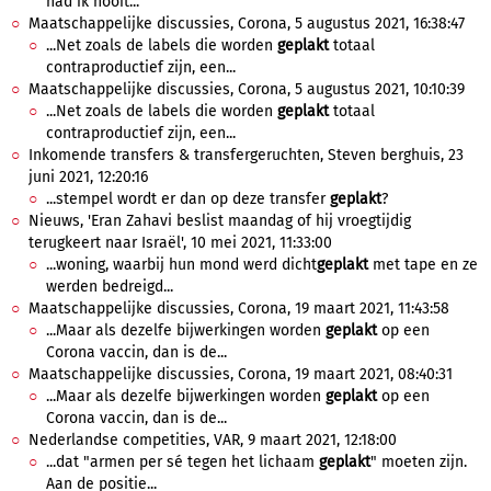
had ik nooit...
Maatschappelijke discussies, Corona, 5 augustus 2021, 16:38:47
...Net zoals de labels die worden
geplakt
totaal
contraproductief zijn, een...
Maatschappelijke discussies, Corona, 5 augustus 2021, 10:10:39
...Net zoals de labels die worden
geplakt
totaal
contraproductief zijn, een...
Inkomende transfers & transfergeruchten, Steven berghuis, 23
juni 2021, 12:20:16
...stempel wordt er dan op deze transfer
geplakt
?
Nieuws, 'Eran Zahavi beslist maandag of hij vroegtijdig
terugkeert naar Israël', 10 mei 2021, 11:33:00
...woning, waarbij hun mond werd dicht
geplakt
met tape en ze
werden bedreigd...
Maatschappelijke discussies, Corona, 19 maart 2021, 11:43:58
...Maar als dezelfe bijwerkingen worden
geplakt
op een
Corona vaccin, dan is de...
Maatschappelijke discussies, Corona, 19 maart 2021, 08:40:31
...Maar als dezelfe bijwerkingen worden
geplakt
op een
Corona vaccin, dan is de...
Nederlandse competities, VAR, 9 maart 2021, 12:18:00
...dat "armen per sé tegen het lichaam
geplakt
" moeten zijn.
Aan de positie...