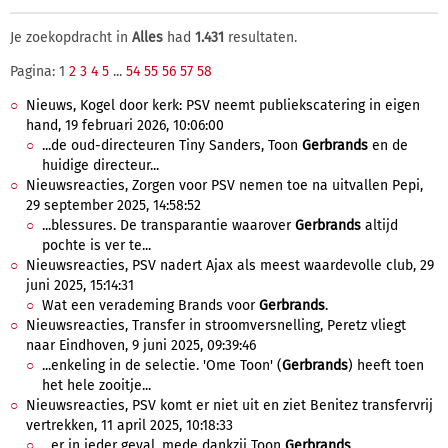
Je zoekopdracht in
Alles
had
1.431
resultaten.
Pagina: 1
2
3
4
5
...
54
55
56
57
58
Nieuws, Kogel door kerk: PSV neemt publiekscatering in eigen
hand, 19 februari 2026, 10:06:00
...de oud-directeuren Tiny Sanders, Toon
Gerbrands
en de
huidige directeur...
Nieuwsreacties, Zorgen voor PSV nemen toe na uitvallen Pepi,
29 september 2025, 14:58:52
...blessures. De transparantie waarover
Gerbrands
altijd
pochte is ver te...
Nieuwsreacties, PSV nadert Ajax als meest waardevolle club, 29
juni 2025, 15:14:31
Wat een verademing Brands voor
Gerbrands
.
Nieuwsreacties, Transfer in stroomversnelling, Peretz vliegt
naar Eindhoven, 9 juni 2025, 09:39:46
...enkeling in de selectie. 'Ome Toon' (
Gerbrands
) heeft toen
het hele zooitje...
Nieuwsreacties, PSV komt er niet uit en ziet Benitez transfervrij
vertrekken, 11 april 2025, 10:18:33
...er in ieder geval, mede dankzij Toon
Gerbrands
.