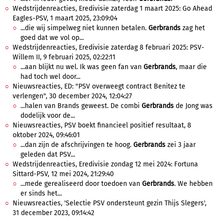
Wedstrijdenreacties, Eredivisie zaterdag 1 maart 2025: Go Ahead
Eagles-PSV, 1 maart 2025, 23:09:04
...die wij simpelweg niet kunnen betalen.
Gerbrands
zag het
goed dat we vol op...
Wedstrijdenreacties, Eredivisie zaterdag 8 februari 2025: PSV-
Willem II, 9 februari 2025, 02:22:11
...aan blijkt nu wel. Ik was geen fan van
Gerbrands
, maar die
had toch wel door...
Nieuwsreacties, ED: "PSV overweegt contract Benitez te
verlengen", 30 december 2024, 12:04:27
...halen van Brands geweest. De combi
Gerbrands
de Jong was
dodelijk voor de...
Nieuwsreacties, PSV boekt financieel positief resultaat, 8
oktober 2024, 09:46:01
...dan zijn de afschrijvingen te hoog.
Gerbrands
zei 3 jaar
geleden dat PSV...
Wedstrijdenreacties, Eredivisie zondag 12 mei 2024: Fortuna
Sittard-PSV, 12 mei 2024, 21:29:40
...mede gerealiseerd door toedoen van
Gerbrands
. We hebben
er sinds het...
Nieuwsreacties, 'Selectie PSV ondersteunt gezin Thijs Slegers',
31 december 2023, 09:14:42