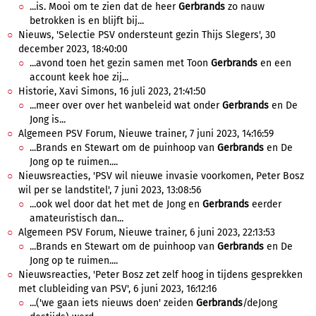
...is. Mooi om te zien dat de heer
Gerbrands
zo nauw
betrokken is en blijft bij...
Nieuws, 'Selectie PSV ondersteunt gezin Thijs Slegers', 30
december 2023, 18:40:00
...avond toen het gezin samen met Toon
Gerbrands
en een
account keek hoe zij...
Historie, Xavi Simons, 16 juli 2023, 21:41:50
...meer over over het wanbeleid wat onder
Gerbrands
en De
Jong is...
Algemeen PSV Forum, Nieuwe trainer, 7 juni 2023, 14:16:59
...Brands en Stewart om de puinhoop van
Gerbrands
en De
Jong op te ruimen....
Nieuwsreacties, 'PSV wil nieuwe invasie voorkomen, Peter Bosz
wil per se landstitel', 7 juni 2023, 13:08:56
...ook wel door dat het met de Jong en
Gerbrands
eerder
amateuristisch dan...
Algemeen PSV Forum, Nieuwe trainer, 6 juni 2023, 22:13:53
...Brands en Stewart om de puinhoop van
Gerbrands
en De
Jong op te ruimen....
Nieuwsreacties, 'Peter Bosz zet zelf hoog in tijdens gesprekken
met clubleiding van PSV', 6 juni 2023, 16:12:16
...('we gaan iets nieuws doen' zeiden
Gerbrands
/deJong