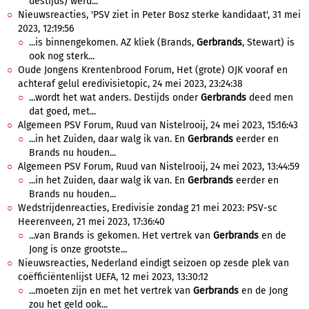
destijds) werd...
Nieuwsreacties, 'PSV ziet in Peter Bosz sterke kandidaat', 31 mei
2023, 12:19:56
...is binnengekomen. AZ kliek (Brands,
Gerbrands
, Stewart) is
ook nog sterk...
Oude Jongens Krentenbrood Forum, Het (grote) OJK vooraf en
achteraf gelul eredivisietopic, 24 mei 2023, 23:24:38
...wordt het wat anders. Destijds onder
Gerbrands
deed men
dat goed, met...
Algemeen PSV Forum, Ruud van Nistelrooij, 24 mei 2023, 15:16:43
...in het Zuiden, daar walg ik van. En
Gerbrands
eerder en
Brands nu houden...
Algemeen PSV Forum, Ruud van Nistelrooij, 24 mei 2023, 13:44:59
...in het Zuiden, daar walg ik van. En
Gerbrands
eerder en
Brands nu houden...
Wedstrijdenreacties, Eredivisie zondag 21 mei 2023: PSV-sc
Heerenveen, 21 mei 2023, 17:36:40
...van Brands is gekomen. Het vertrek van
Gerbrands
en de
Jong is onze grootste...
Nieuwsreacties, Nederland eindigt seizoen op zesde plek van
coëfficiëntenlijst UEFA, 12 mei 2023, 13:30:12
...moeten zijn en met het vertrek van
Gerbrands
en de Jong
zou het geld ook...