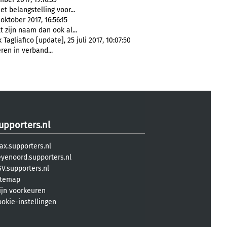
t belangstelling voor...
oktober 2017, 16:56:15
lt zijn naam dan ook al...
agliafico [update], 25 juli 2017, 10:07:50
ren in verband...
upporters.nl
ax.supporters.nl
eyenoord.supporters.nl
V.supporters.nl
itemap
ijn voorkeuren
ookie-instellingen