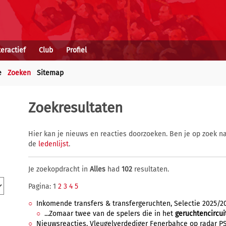
teractief
Club
Profiel
e
Zoeken
Sitemap
Zoekresultaten
Hier kan je nieuws en reacties doorzoeken. Ben je op zoek na
de
ledenlijst
.
Je zoekopdracht in
Alles
had
102
resultaten.
Pagina: 1
2
3
4
5
Inkomende transfers & transfergeruchten, Selectie 2025/2026
...Zomaar twee van de spelers die in het
geruchtencircui
Nieuwsreacties, Vleugelverdediger Fenerbahçe op radar PSV