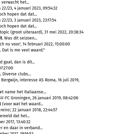
e verwacht het...
22/23, 4 januari 2023, 09:54:32
och hopen dat dat...
2/23, 3 januari 2023, 23:17:54
och hopen dat dat...
pic (groot uiteraard), 31 mei 2022, 20:38:34
it
. Was dit seizoen...
 nu voor', 14 februari 2022, 15:00:00
. Dat is me veel waard."
 gaat, dan is dit...
07:27:00
t
. Diverse clubs...
ergwijn, interesse AS Roma, 16 juli 2019,
et name het Italiaanse...
SV-FC Groningen, 26 januari 2019, 08:42:06
t
(voor wat het waard...
iro', 22 januari 2018, 22:44:57
emeld dat het...
r 2017, 13:40:32
r en daar in verband...
ber 2017, 19:16:53