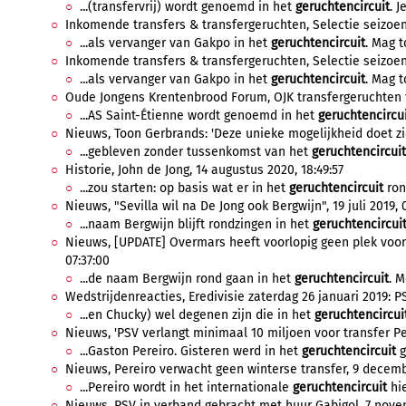
...(transfervrij) wordt genoemd in het
geruchtencircuit
. J
Inkomende transfers & transfergeruchten, Selectie seizoen 
...als vervanger van Gakpo in het
geruchtencircuit
. Mag t
Inkomende transfers & transfergeruchten, Selectie seizoen 2
...als vervanger van Gakpo in het
geruchtencircuit
. Mag t
Oude Jongens Krentenbrood Forum, OJK transfergeruchten to
...AS Saint-Étienne wordt genoemd in het
geruchtencircu
Nieuws, Toon Gerbrands: 'Deze unieke mogelijkheid doet zich
...gebleven zonder tussenkomst van het
geruchtencircuit
Historie, John de Jong, 14 augustus 2020, 18:49:57
...zou starten: op basis wat er in het
geruchtencircuit
rond
Nieuws, "Sevilla wil na De Jong ook Bergwijn", 19 juli 2019, 
...naam Bergwijn blijft rondzingen in het
geruchtencircui
Nieuws, [UPDATE] Overmars heeft voorlopig geen plek voor B
07:37:00
...de naam Bergwijn rond gaan in het
geruchtencircuit
. M
Wedstrijdenreacties, Eredivisie zaterdag 26 januari 2019: P
...en Chucky) wel degenen zijn die in het
geruchtencircui
Nieuws, 'PSV verlangt minimaal 10 miljoen voor transfer Pere
...Gaston Pereiro. Gisteren werd in het
geruchtencircuit
g
Nieuws, Pereiro verwacht geen winterse transfer, 9 decembe
...Pereiro wordt in het internationale
geruchtencircuit
hie
Nieuws, PSV in verband gebracht met huur Gabigol, 7 novem