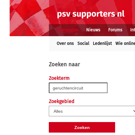
Voorpagina
Nieuws
Forums
In
Over ons
Social
Ledenlijst
Wie onlin
Zoeken naar
Zoekterm
Zoekgebied