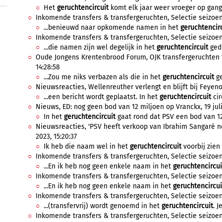
Het
geruchtencircuit
komt elk jaar weer vroeger op gang, l
Inkomende transfers & transfergeruchten, Selectie seizoen 2
...benieuwd naar opkomende namen in het
geruchtencir
Inkomende transfers & transfergeruchten, Selectie seizoen 
...die namen zijn wel degelijk in het
geruchtencircuit
gedr
Oude Jongens Krentenbrood Forum, OJK transfergeruchten to
14:28:58
...Zou me niks verbazen als die in het
geruchtencircuit
ge
Nieuwsreacties, Wellenreuther verlengt en blijft bij Feyenoor
...een bericht wordt geplaatst. In het
geruchtencircuit
cir
Nieuws, ED: nog geen bod van 12 miljoen op Vranckx, 19 juli
In het
geruchtencircuit
gaat rond dat PSV een bod van 12 
Nieuwsreacties, 'PSV heeft verkoop van Ibrahim Sangaré no
2023, 15:20:37
Ik heb die naam wel in het
geruchtencircuit
voorbij zien
Inkomende transfers & transfergeruchten, Selectie seizoen 2
...En ik heb nog geen enkele naam in het
geruchtencircui
Inkomende transfers & transfergeruchten, Selectie seizoen 
...En ik heb nog geen enkele naam in het
geruchtencircui
Inkomende transfers & transfergeruchten, Selectie seizoen 2
...(transfervrij) wordt genoemd in het
geruchtencircuit
. J
Inkomende transfers & transfergeruchten, Selectie seizoen 2