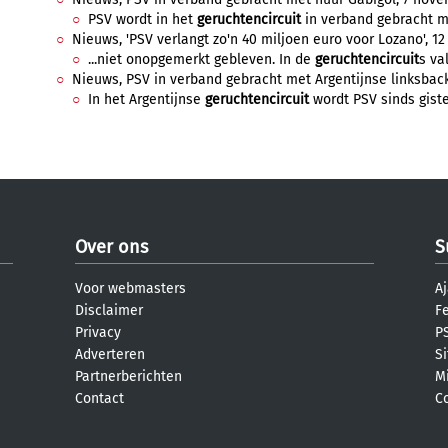
PSV wordt in het
geruchtencircuit
in verband gebracht me
Nieuws, 'PSV verlangt zo'n 40 miljoen euro voor Lozano', 12 
...niet onopgemerkt gebleven. In de
geruchtencircuit
s va
Nieuws, PSV in verband gebracht met Argentijnse linksback T
In het Argentijnse
geruchtencircuit
wordt PSV sinds giste
Over ons
S
Voor webmasters
Aj
Disclaimer
F
Privacy
PS
Adverteren
S
Partnerberichten
M
Contact
C