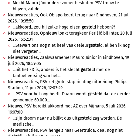
Mocht Mauro Júnior deze zomer besluiten PSV trouw te
blijven, zal de...
Nieuwsreacties, Ook Obispo keert terug naar Eindhoven, 21 juli
2026, 10:35:50
...akkoord.. zou hij zulke hoge eisen
gestel
d hebben??
Nieuwsreacties, Opnieuw lonkt terugkeer Perišić bij Inter, 20 juli
2026, 16:52:31
...Stewart ons nog niet heel vaak teleur
gestel
d, al ben ik nog
niet vergeten...
Nieuwsreacties, Zaakwaarnemer Mauro Júnior in Eindhoven, 19
juli 2026, 18:59:05
...uit het ED is, anders is het slecht
gestel
d met de
taalbeheersing van het...
Nieuwsreacties, PSV zet grote stap richting uitbreiding Philips
Stadion, 11 juli 2026, 12:03:49
...PSV voor het oog heeft. Daarin wordt
gestel
d dat de eerder
genoemde 60.000...
Nieuws, PSV bereikt akkoord met AZ over Mijnans, 5 juli 2026,
16:07:00
...zijn droom naar nu blijkt dus uit
gestel
d zag worden. De
medische...
Nieuwsreacties, PSV hengelt naar Geertruida, deal nog niet