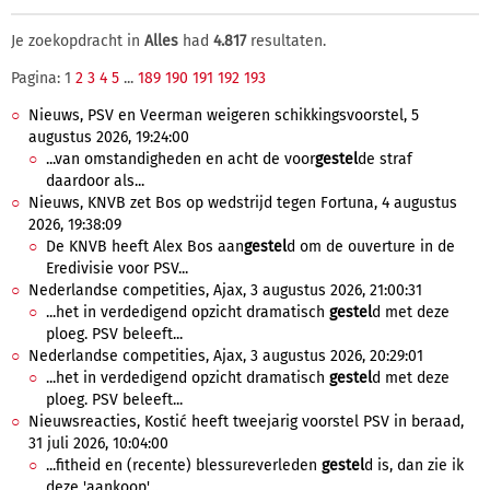
Je zoekopdracht in
Alles
had
4.817
resultaten.
Pagina: 1
2
3
4
5
...
189
190
191
192
193
Nieuws, PSV en Veerman weigeren schikkingsvoorstel, 5
augustus 2026, 19:24:00
...van omstandigheden en acht de voor
gestel
de straf
daardoor als...
Nieuws, KNVB zet Bos op wedstrijd tegen Fortuna, 4 augustus
2026, 19:38:09
De KNVB heeft Alex Bos aan
gestel
d om de ouverture in de
Eredivisie voor PSV...
Nederlandse competities, Ajax, 3 augustus 2026, 21:00:31
...het in verdedigend opzicht dramatisch
gestel
d met deze
ploeg. PSV beleeft...
Nederlandse competities, Ajax, 3 augustus 2026, 20:29:01
...het in verdedigend opzicht dramatisch
gestel
d met deze
ploeg. PSV beleeft...
Nieuwsreacties, Kostić heeft tweejarig voorstel PSV in beraad,
31 juli 2026, 10:04:00
...fitheid en (recente) blessureverleden
gestel
d is, dan zie ik
deze 'aankoop'...