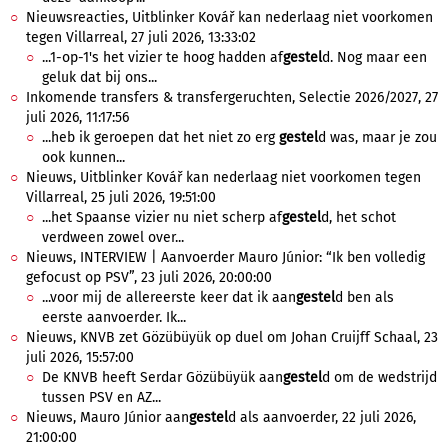
Nieuwsreacties, Uitblinker Kovář kan nederlaag niet voorkomen
tegen Villarreal, 27 juli 2026, 13:33:02
...1-op-1's het vizier te hoog hadden af
gestel
d. Nog maar een
geluk dat bij ons...
Inkomende transfers & transfergeruchten, Selectie 2026/2027, 27
juli 2026, 11:17:56
...heb ik geroepen dat het niet zo erg
gestel
d was, maar je zou
ook kunnen...
Nieuws, Uitblinker Kovář kan nederlaag niet voorkomen tegen
Villarreal, 25 juli 2026, 19:51:00
...het Spaanse vizier nu niet scherp af
gestel
d, het schot
verdween zowel over...
Nieuws, INTERVIEW | Aanvoerder Mauro Júnior: “Ik ben volledig
gefocust op PSV”, 23 juli 2026, 20:00:00
...voor mij de allereerste keer dat ik aan
gestel
d ben als
eerste aanvoerder. Ik...
Nieuws, KNVB zet Gözübüyük op duel om Johan Cruijff Schaal, 23
juli 2026, 15:57:00
De KNVB heeft Serdar Gözübüyük aan
gestel
d om de wedstrijd
tussen PSV en AZ...
Nieuws, Mauro Júnior aan
gestel
d als aanvoerder, 22 juli 2026,
21:00:00