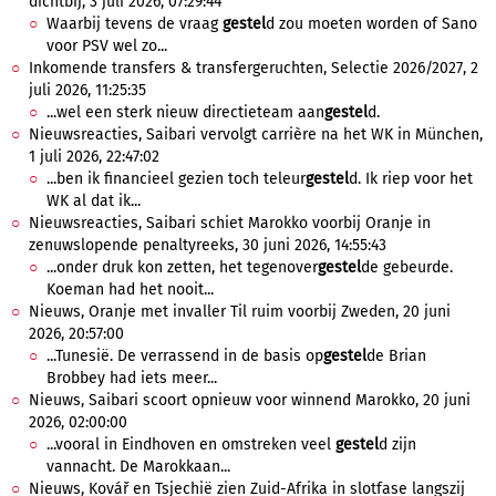
dichtbij, 3 juli 2026, 07:29:44
Waarbij tevens de vraag
gestel
d zou moeten worden of Sano
voor PSV wel zo...
Inkomende transfers & transfergeruchten, Selectie 2026/2027, 2
juli 2026, 11:25:35
...wel een sterk nieuw directieteam aan
gestel
d.
Nieuwsreacties, Saibari vervolgt carrière na het WK in München,
1 juli 2026, 22:47:02
...ben ik financieel gezien toch teleur
gestel
d. Ik riep voor het
WK al dat ik...
Nieuwsreacties, Saibari schiet Marokko voorbij Oranje in
zenuwslopende penaltyreeks, 30 juni 2026, 14:55:43
...onder druk kon zetten, het tegenover
gestel
de gebeurde.
Koeman had het nooit...
Nieuws, Oranje met invaller Til ruim voorbij Zweden, 20 juni
2026, 20:57:00
...Tunesië. De verrassend in de basis op
gestel
de Brian
Brobbey had iets meer...
Nieuws, Saibari scoort opnieuw voor winnend Marokko, 20 juni
2026, 02:00:00
...vooral in Eindhoven en omstreken veel
gestel
d zijn
vannacht. De Marokkaan...
Nieuws, Kovář en Tsjechië zien Zuid-Afrika in slotfase langszij