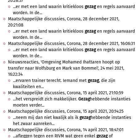
20:28:57
...er met een land waarin kritiekloos
gezag
en regels aanvaard
worden. In de...
Maatschappelijke discussies, Corona, 28 december 2021,
20:21:08
...er met een land waarin kritiekloos
gezag
en regels aanvaard
worden. In de...
Maatschappelijke discussies, Corona, 28 december 2021, 16:06:31
...er met een land waarin kritiekloos
gezag
en regels aanvaard
worden. In de...
Nieuwsreacties, 'Omgeving Mohamed Ihattaren hoopt op
transfer naar Wolfsburg en Mark van Bommel', 24 mei 2021,
16:22:34
...ervaren trainer terecht. Iemand met
gezag
, die zijn
kwaliteiten en...
Maatschappelijke discussies, Corona, 15 april 2021, 21:10:59
...het verspreidt zich makkelijker.
Gezag
hebbende instanties
moeten verder...
Maatschappelijke discussies, Corona, 15 april 2021, 20:14:25
...neem mij dan niet kwalijk als ik
gezag
hebbende instanties
het zwaar aanreken...
Maatschappelijke discussies, Corona, 14 april 2021, 18:47:01
...afleggen tegen een RIVM wat geen enkel
gezag
of