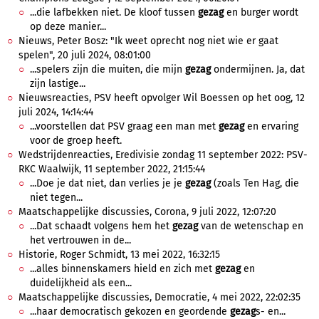
...die lafbekken niet. De kloof tussen
gezag
en burger wordt
op deze manier...
Nieuws, Peter Bosz: "Ik weet oprecht nog niet wie er gaat
spelen", 20 juli 2024, 08:01:00
...spelers zijn die muiten, die mijn
gezag
ondermijnen. Ja, dat
zijn lastige...
Nieuwsreacties, PSV heeft opvolger Wil Boessen op het oog, 12
juli 2024, 14:14:44
...voorstellen dat PSV graag een man met
gezag
en ervaring
voor de groep heeft.
Wedstrijdenreacties, Eredivisie zondag 11 september 2022: PSV-
RKC Waalwijk, 11 september 2022, 21:15:44
...Doe je dat niet, dan verlies je je
gezag
(zoals Ten Hag, die
niet tegen...
Maatschappelijke discussies, Corona, 9 juli 2022, 12:07:20
...Dat schaadt volgens hem het
gezag
van de wetenschap en
het vertrouwen in de...
Historie, Roger Schmidt, 13 mei 2022, 16:32:15
...alles binnenskamers hield en zich met
gezag
en
duidelijkheid als een...
Maatschappelijke discussies, Democratie, 4 mei 2022, 22:02:35
...haar democratisch gekozen en geordende
gezag
s- en...