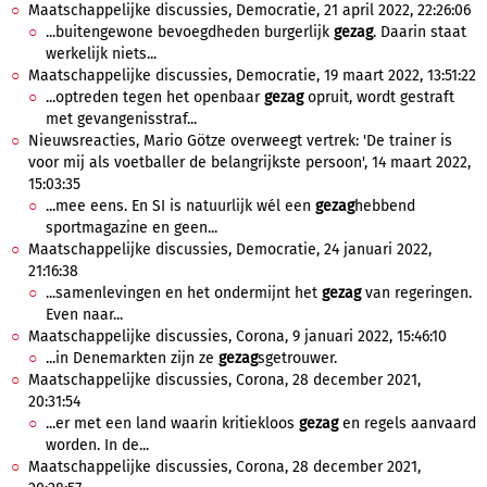
Maatschappelijke discussies, Democratie, 21 april 2022, 22:26:06
...buitengewone bevoegdheden burgerlijk
gezag
. Daarin staat
werkelijk niets...
Maatschappelijke discussies, Democratie, 19 maart 2022, 13:51:22
...optreden tegen het openbaar
gezag
opruit, wordt gestraft
met gevangenisstraf...
Nieuwsreacties, Mario Götze overweegt vertrek: 'De trainer is
voor mij als voetballer de belangrijkste persoon', 14 maart 2022,
15:03:35
...mee eens. En SI is natuurlijk wél een
gezag
hebbend
sportmagazine en geen...
Maatschappelijke discussies, Democratie, 24 januari 2022,
21:16:38
...samenlevingen en het ondermijnt het
gezag
van regeringen.
Even naar...
Maatschappelijke discussies, Corona, 9 januari 2022, 15:46:10
...in Denemarkten zijn ze
gezag
sgetrouwer.
Maatschappelijke discussies, Corona, 28 december 2021,
20:31:54
...er met een land waarin kritiekloos
gezag
en regels aanvaard
worden. In de...
Maatschappelijke discussies, Corona, 28 december 2021,