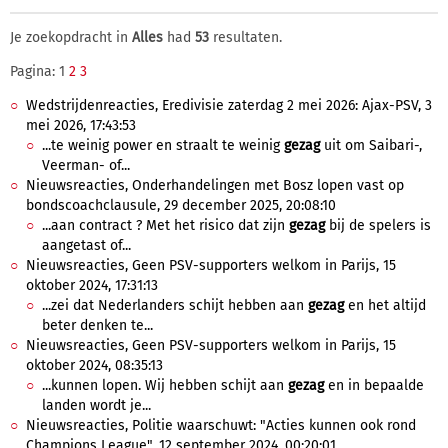
Je zoekopdracht in
Alles
had
53
resultaten.
Pagina: 1
2
3
Wedstrijdenreacties, Eredivisie zaterdag 2 mei 2026: Ajax-PSV, 3
mei 2026, 17:43:53
...te weinig power en straalt te weinig
gezag
uit om Saibari-,
Veerman- of...
Nieuwsreacties, Onderhandelingen met Bosz lopen vast op
bondscoachclausule, 29 december 2025, 20:08:10
...aan contract ? Met het risico dat zijn
gezag
bij de spelers is
aangetast of...
Nieuwsreacties, Geen PSV-supporters welkom in Parijs, 15
oktober 2024, 17:31:13
...zei dat Nederlanders schijt hebben aan
gezag
en het altijd
beter denken te...
Nieuwsreacties, Geen PSV-supporters welkom in Parijs, 15
oktober 2024, 08:35:13
...kunnen lopen. Wij hebben schijt aan
gezag
en in bepaalde
landen wordt je...
Nieuwsreacties, Politie waarschuwt: "Acties kunnen ook rond
Champions League", 12 september 2024, 00:20:01