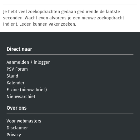
Je hebt veel zoekopdrachten gedaan gedurende de laatste
seconden. Wacht even alvorens je een nieuwe zoekopdracht
indient. Leden kunnen vaker zoeken.
Direct naar
Aanmelden
/
inloggen
PSV Forum
Stand
Kalender
E-zine (nieuwsbrief)
Nieuwsarchief
Over ons
Voor webmasters
Disclaimer
Privacy