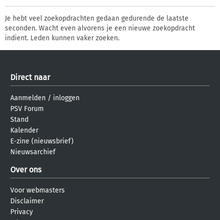
Je hebt veel zoekopdrachten gedaan gedurende de laatste
seconden. Wacht even alvorens je een nieuwe zoekopdracht
indient. Leden kunnen vaker zoeken.
Direct naar
Aanmelden
/
inloggen
PSV Forum
Stand
Kalender
E-zine (nieuwsbrief)
Nieuwsarchief
Over ons
Voor webmasters
Disclaimer
Privacy