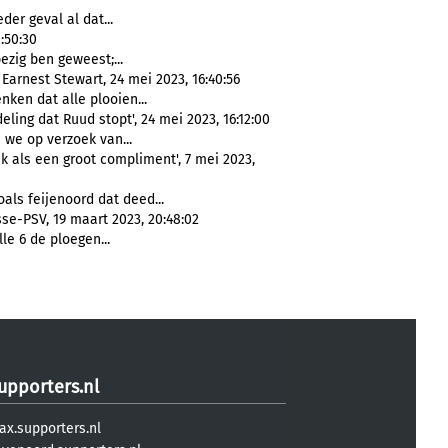
eder geval al dat...
:50:30
zig ben geweest;...
Earnest Stewart, 24 mei 2023, 16:40:56
nken dat alle plooien...
ling dat Ruud stopt', 24 mei 2023, 16:12:00
we op verzoek van...
ik als een groot compliment', 7 mei 2023,
als feijenoord dat deed...
sse-PSV, 19 maart 2023, 20:48:02
lle 6 de ploegen...
upporters.nl
ax.supporters.nl