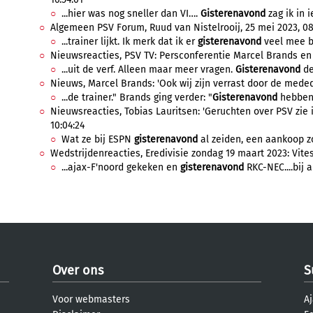
...hier was nog sneller dan VI….
Gisterenavond
zag ik in i
Algemeen PSV Forum, Ruud van Nistelrooij, 25 mei 2023, 08
...trainer lijkt. Ik merk dat ik er
gisterenavond
veel mee be
Nieuwsreacties, PSV TV: Persconferentie Marcel Brands en 
...uit de verf. Alleen maar meer vragen.
Gisterenavond
de
Nieuws, Marcel Brands: 'Ook wij zijn verrast door de medede
...de trainer." Brands ging verder: "
Gisterenavond
hebben 
Nieuwsreacties, Tobias Lauritsen: 'Geruchten over PSV zie 
10:04:24
Wat ze bij ESPN
gisterenavond
al zeiden, een aankoop zo
Wedstrijdenreacties, Eredivisie zondag 19 maart 2023: Vite
...ajax-F'noord gekeken en
gisterenavond
RKC-NEC....bij a
Over ons
S
Voor webmasters
Aj