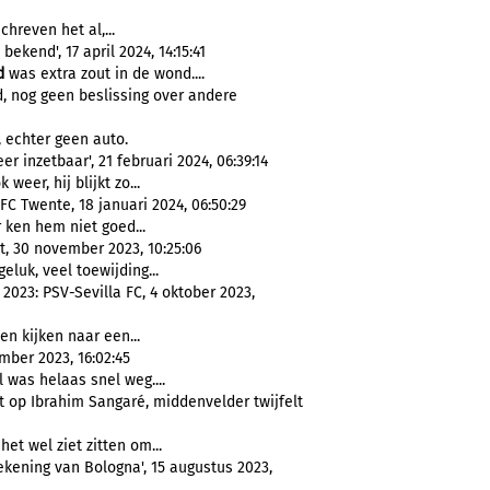
chreven het al,...
ekend', 17 april 2024, 14:15:41
d
was extra zout in de wond....
, nog geen beslissing over andere
, echter geen auto.
r inzetbaar', 21 februari 2024, 06:39:14
 weer, hij blijkt zo...
C Twente, 18 januari 2024, 06:50:29
ken hem niet goed...
st, 30 november 2023, 10:25:06
geluk, veel toewijding...
023: PSV-Sevilla FC, 4 oktober 2023,
ten kijken naar een...
ber 2023, 16:02:45
 was helaas snel weg....
 op Ibrahim Sangaré, middenvelder twijfelt
et wel ziet zitten om...
kening van Bologna', 15 augustus 2023,