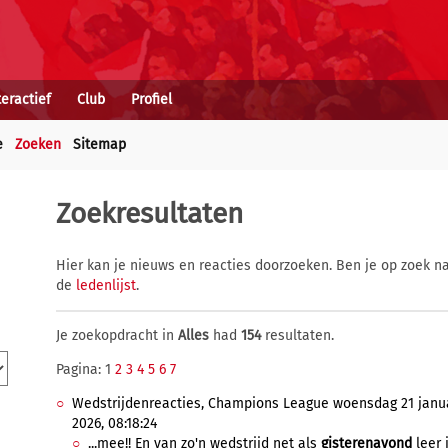
teractief
Club
Profiel
e
Zoeken
Sitemap
Zoekresultaten
Hier kan je nieuws en reacties doorzoeken. Ben je op zoek na
de
ledenlijst
.
Je zoekopdracht in
Alles
had
154
resultaten.
Pagina: 1
2
3
4
5
6
7
Wedstrijdenreacties, Champions League woensdag 21 januar
2026, 08:18:24
...mee!! En van zo'n wedstrijd net als
gisterenavond
leer 