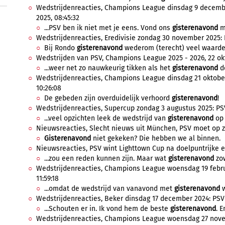
Wedstrijdenreacties, Champions League dinsdag 9 decembe
2025, 08:45:32
...PSV ben ik niet met je eens. Vond ons
gisterenavond
mi
Wedstrijdenreacties, Eredivisie zondag 30 november 2025:
Bij Rondo
gisterenavond
wederom (terecht) veel waarder
Wedstrijden van PSV, Champions League 2025 - 2026, 22 okt
...weer net zo nauwkeurig tikken als het
gisterenavond
de
Wedstrijdenreacties, Champions League dinsdag 21 oktober
10:26:08
De gebeden zijn overduidelijk verhoord
gisterenavond
!
Wedstrijdenreacties, Supercup zondag 3 augustus 2025: PSV
...veel opzichten leek de wedstrijd van
gisterenavond
op 
Nieuwsreacties, Slecht nieuws uit München, PSV moet op zoek
Gisterenavond
niet gekeken? Die hebben we al binnen.
Nieuwsreacties, PSV wint Lighttown Cup na doelpuntrijke eer
...zou een reden kunnen zijn. Maar wat
gisterenavond
zow
Wedstrijdenreacties, Champions League woensdag 19 februar
11:59:18
...omdat de wedstrijd van vanavond met
gisterenavond
w
Wedstrijdenreacties, Beker dinsdag 17 december 2024: PSV-
...Schouten er in. Ik vond hem de beste
gisterenavond
. 
Wedstrijdenreacties, Champions League woensdag 27 nove