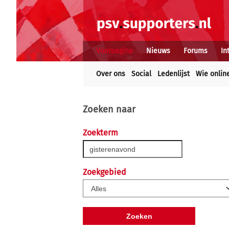
Voorpagina
Nieuws
Forums
In
Over ons
Social
Ledenlijst
Wie onlin
Zoeken naar
Zoekterm
Zoekgebied