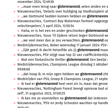
november 2024, 12:49:36
...maar even terug naar
gisterenavond
; velen zeiden en s
Nieuwsreacties, 'Details over huldiging op Stadhuisplein al b
...we Dortmund hadden kunnen hebben en
gisterenavon
Nieuwsreacties, 'Contract Boy Waterman formeel opgezegd
selectiespelers', 5 april 2024, 12:50:54
Haha, er is het een en ander geschonken
gisterenavond
Nieuwsreacties, 'Guus Til tijdens return tegen Dortmund wee
...we veel meer dan je zou verwachten,
gisterenavond
ook
Wedstrijdenreacties, Beker woensdag 17 januari 2024: PSV-F
...lijkt goed. Ik dacht hetzelfde als jij
gisterenavond
maar 
Nieuwsreacties, PSV stijgt naar top 32 van coëfficiëntenlij
Wat een fantastische thriller
gisterenavond
. Een beetje 
Wedstrijdenreacties, Champions League dinsdag 3 oktober 2
09:08:06
...dat hoop ik. In mijn ogen hebben we
gisterenavond
zit
Wedstrijden van PSV, Groep B Champions League, 21 septem
Ik had er
gisterenavond
heel veel zin in, maar dat gevoel
Nieuwsreacties, 'Nottingham Forest brengt opnieuw bod uit
zelf', 31 augustus 2023, 07:00:25
Ik kan me zo voorstellen na
gisterenavond
dat iedereen h
Nieuwsreacties, 'PSV en Jerdy Schouten wachten op handte
16:54:01