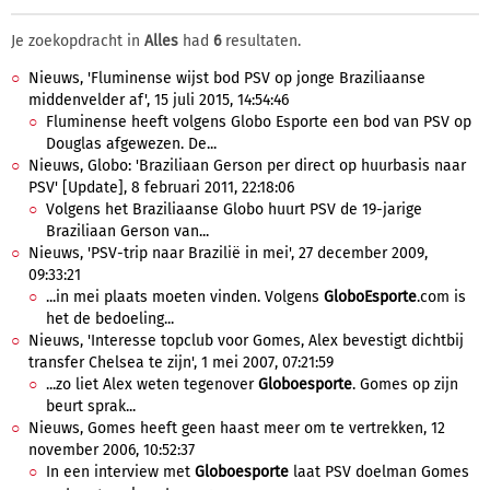
Je zoekopdracht in
Alles
had
6
resultaten.
Nieuws, 'Fluminense wijst bod PSV op jonge Braziliaanse
middenvelder af', 15 juli 2015, 14:54:46
Fluminense heeft volgens Globo Esporte een bod van PSV op
Douglas afgewezen. De...
Nieuws, Globo: 'Braziliaan Gerson per direct op huurbasis naar
PSV' [Update], 8 februari 2011, 22:18:06
Volgens het Braziliaanse Globo huurt PSV de 19-jarige
Braziliaan Gerson van...
Nieuws, 'PSV-trip naar Brazilië in mei', 27 december 2009,
09:33:21
...in mei plaats moeten vinden. Volgens
GloboEsporte
.com is
het de bedoeling...
Nieuws, 'Interesse topclub voor Gomes, Alex bevestigt dichtbij
transfer Chelsea te zijn', 1 mei 2007, 07:21:59
...zo liet Alex weten tegenover
Globoesporte
. Gomes op zijn
beurt sprak...
Nieuws, Gomes heeft geen haast meer om te vertrekken, 12
november 2006, 10:52:37
In een interview met
Globoesporte
laat PSV doelman Gomes