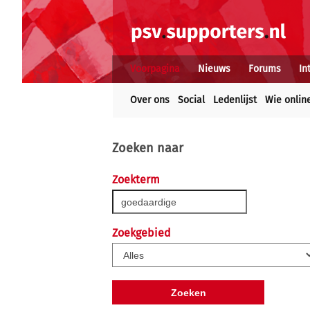
Voorpagina
Nieuws
Forums
In
Over ons
Social
Ledenlijst
Wie onlin
Zoeken naar
Zoekterm
Zoekgebied