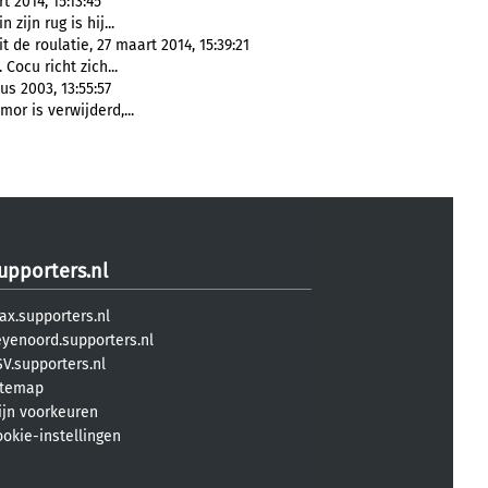
 2014, 15:13:45
n zijn rug is hij...
 de roulatie, 27 maart 2014, 15:39:21
 Cocu richt zich...
s 2003, 13:55:57
mor is verwijderd,...
upporters.nl
ax.supporters.nl
eyenoord.supporters.nl
V.supporters.nl
itemap
ijn voorkeuren
ookie-instellingen