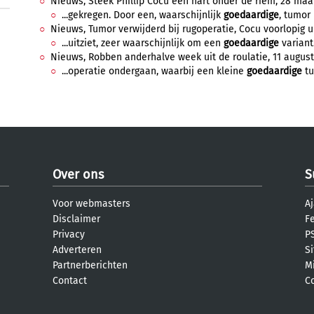
Nieuws, Steek Phillip Cocu een hart onder de riem, 28 maart
...gekregen. Door een, waarschijnlijk
goedaardige
, tumor i
Nieuws, Tumor verwijderd bij rugoperatie, Cocu voorlopig uit
...uitziet, zeer waarschijnlijk om een
goedaardige
variant.
Nieuws, Robben anderhalve week uit de roulatie, 11 augustu
...operatie ondergaan, waarbij een kleine
goedaardige
tu
Over ons
S
Voor webmasters
Aj
Disclaimer
F
Privacy
PS
Adverteren
S
Partnerberichten
M
Contact
C