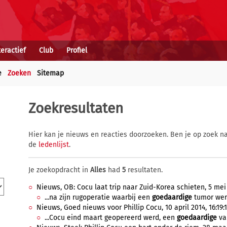
teractief
Club
Profiel
e
Zoeken
Sitemap
Zoekresultaten
Hier kan je nieuws en reacties doorzoeken. Ben je op zoek na
de
ledenlijst
.
Je zoekopdracht in
Alles
had
5
resultaten.
Nieuws, OB: Cocu laat trip naar Zuid-Korea schieten, 5 mei 
...na zijn rugoperatie waarbij een
goedaardige
tumor werd
Nieuws, Goed nieuws voor Phillip Cocu, 10 april 2014, 16:19:
...Cocu eind maart geopereerd werd, een
goedaardige
var