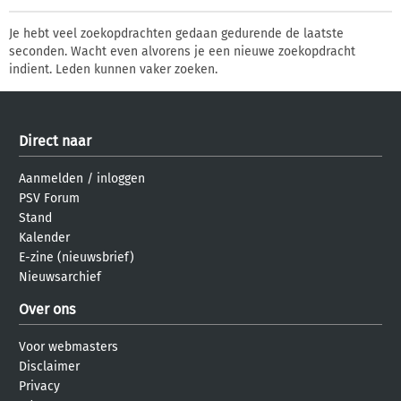
Je hebt veel zoekopdrachten gedaan gedurende de laatste
seconden. Wacht even alvorens je een nieuwe zoekopdracht
indient. Leden kunnen vaker zoeken.
Direct naar
Aanmelden
/
inloggen
PSV Forum
Stand
Kalender
E-zine (nieuwsbrief)
Nieuwsarchief
Over ons
Voor webmasters
Disclaimer
Privacy