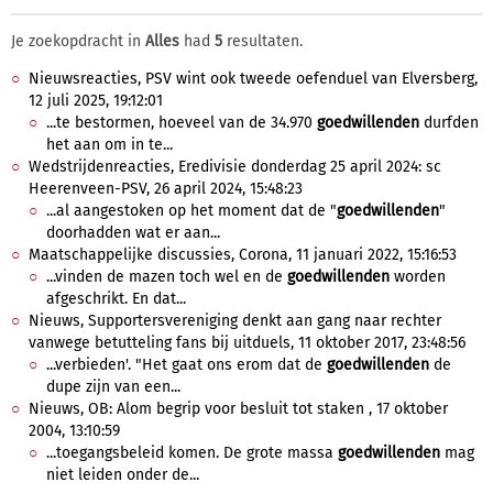
Je zoekopdracht in
Alles
had
5
resultaten.
Nieuwsreacties, PSV wint ook tweede oefenduel van Elversberg,
12 juli 2025, 19:12:01
...te bestormen, hoeveel van de 34.970
goedwillenden
durfden
het aan om in te...
Wedstrijdenreacties, Eredivisie donderdag 25 april 2024: sc
Heerenveen-PSV, 26 april 2024, 15:48:23
...al aangestoken op het moment dat de "
goedwillenden
"
doorhadden wat er aan...
Maatschappelijke discussies, Corona, 11 januari 2022, 15:16:53
...vinden de mazen toch wel en de
goedwillenden
worden
afgeschrikt. En dat...
Nieuws, Supportersvereniging denkt aan gang naar rechter
vanwege betutteling fans bij uitduels, 11 oktober 2017, 23:48:56
...verbieden'. "Het gaat ons erom dat de
goedwillenden
de
dupe zijn van een...
Nieuws, OB: Alom begrip voor besluit tot staken , 17 oktober
2004, 13:10:59
...toegangsbeleid komen. De grote massa
goedwillenden
mag
niet leiden onder de...