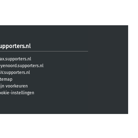
upporters.nl
ax.supporters.nl
eyenoord.supporters.nl
V.supporters.nl
itemap
ijn voorkeuren
ookie-instellingen