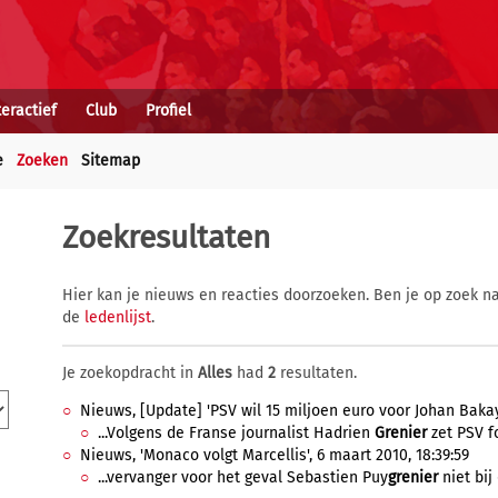
teractief
Club
Profiel
e
Zoeken
Sitemap
Zoekresultaten
Hier kan je nieuws en reacties doorzoeken. Ben je op zoek na
de
ledenlijst
.
Je zoekopdracht in
Alles
had
2
resultaten.
Nieuws, [Update] 'PSV wil 15 miljoen euro voor Johan Bakayo
...Volgens de Franse journalist Hadrien
Grenier
zet PSV fo
Nieuws, 'Monaco volgt Marcellis', 6 maart 2010, 18:39:59
...vervanger voor het geval Sebastien Puy
grenier
niet bij 