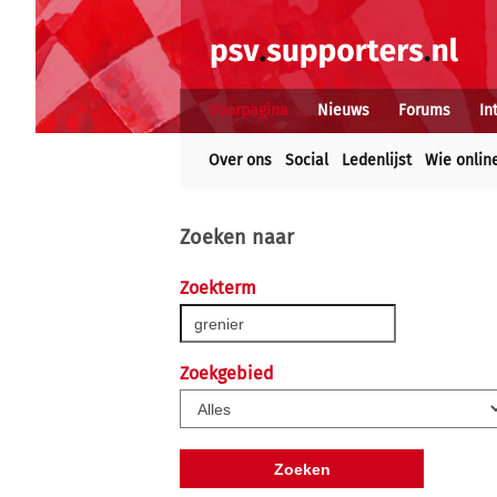
Voorpagina
Nieuws
Forums
In
Over ons
Social
Ledenlijst
Wie onlin
Zoeken naar
Zoekterm
Zoekgebied