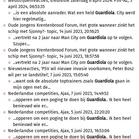
Wedstrijdenreacties, Eredivisie zaterdag 6 april 2024: PSV-AZ, 5
april 2024, 06:53:35
...is een absolute aanrader. Wat een held
Guardiola
. City werd
hier regelmatig...
Oude Jongens Krentenbrood Forum, Het grote wanneer zinkt het
schip met Sjonny?- topic, 14 juni 2023, 20:16:25
...vertrekt na 2 jaar naar Man City om
Guardiola
op te volgen.
Szuper....
Oude Jongens Krentenbrood Forum, Het grote wanneer zinkt het
schip met Sjonny?- topic, 14 juni 2023, 18:57:58
...vertrekt na 2 jaar naar Man City om
Guardiola
op te volgen.
Nieuwsreacties, 'PSV wil nieuwe invasie voorkomen, Peter Bosz
wil per se landstitel', 7 juni 2023, 15:05:40
...want ook de absolute toptrainers zoals
Guardiola
gaan in
mijn ogen met de...
Nederlandse competities, Ajax, 7 juni 2023, 14:49:52
...opperen om een poging te doen bij
Guardiola
.. Ik ben heel
benieuwd wie er...
Nederlandse competities, Ajax, 5 juni 2023, 22:20:20
...opperen om een poging te doen bij
Guardiola
.. Ik ben heel
benieuwd wie er...
Nederlandse competities, Ajax, 5 juni 2023, 16:53:06
...opperen om een poging te doen bij
Guardiola
.. Ik ben heel