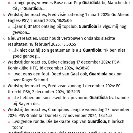
...enige prijs, verwees Bosz naar Pep
Guardiola
bij Manchester
City: "
Guardiola
...
Wedstrijdenreacties, Eredivisie zaterdag 1 maart 2025: Go Ahead
Eagles-PSV, 2 maart 2025, 18:25:06
...jaar tijd? Mbt ontslag bij topclub,
Guardiola
is vlgs. mij nog
gewoon...
Nieuwsreacties, Bosz houdt vertrouwen ondanks slechte
resultaten, 18 februari 2025, 13:50:55
...ik niet dat hij zo'n gentleman is als
Guardiola
: "Ik ben niet
goed genoeg....
Wedstrijdenreacties, Beker dinsdag 17 december 2024: PSV-
Koninklijke HFC, 16 december 2024, 14:38:40
...wel eens een fout. Deed van Gaal ook,
Guardiola
ook om
over Roger Schmid...
Wedstrijdenreacties, Eredivisie zondag 1 december 2024: FC
Utrecht-PSV, 2 december 2024, 10:24:15
...te hebben om succesvol te zijn voorin.
Guardiola
bv. trainde
bij Bayern de...
Wedstrijdenreacties, Champions League woensdag 27 november
2024: PSV-Shakhtar Donetsk, 27 november 2024, 18:21:53
...volgende ronde. Die bekraste kop van
Guardiola
, hilarisch
toch?