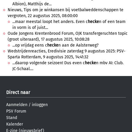
Albion), Matthijs de...
Nieuws, Tips om je winkansen bij voetbalweddenschappen te
vergroten, 22 augustus 2025, 08:00:00
...maar meestal loopt het anders. Even c
hecke
n of een team
in vorm is of juist...
Oude Jongens Krentenbrood Forum, OJK transfergeruchten topic
(groot uiteraard), 17 augustus 2025, 10:08:28
...op vrijdag eens c
hecke
n aan de Aalsterweg?
Wedstrijdenreacties, Eredivisie zaterdag 9 augustus 2025: PSV-
Sparta Rotterdam, 9 augustus 2025, 14:41:32
...daarop volgende seizoen! Dus even c
hecke
n mbv AI: Club.
JC-Schaal....
Direct naar
Aanmelden
/
inloggen
PSV Forum
Stand
Kalender
E-zine (nieuwsbrief)