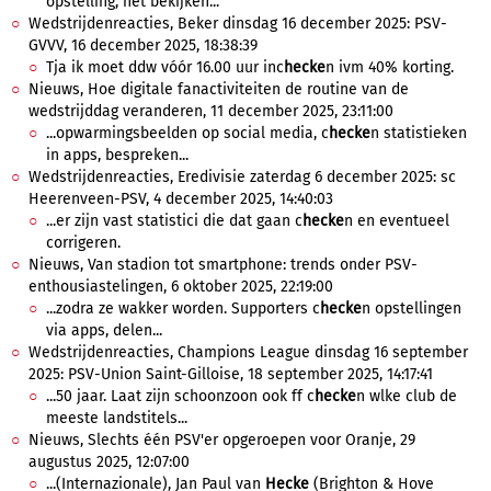
opstelling, het bekijken...
Wedstrijdenreacties, Beker dinsdag 16 december 2025: PSV-
GVVV, 16 december 2025, 18:38:39
Tja ik moet ddw vóór 16.00 uur inc
hecke
n ivm 40% korting.
Nieuws, Hoe digitale fanactiviteiten de routine van de
wedstrijddag veranderen, 11 december 2025, 23:11:00
...opwarmingsbeelden op social media, c
hecke
n statistieken
in apps, bespreken...
Wedstrijdenreacties, Eredivisie zaterdag 6 december 2025: sc
Heerenveen-PSV, 4 december 2025, 14:40:03
...er zijn vast statistici die dat gaan c
hecke
n en eventueel
corrigeren.
Nieuws, Van stadion tot smartphone: trends onder PSV-
enthousiastelingen, 6 oktober 2025, 22:19:00
...zodra ze wakker worden. Supporters c
hecke
n opstellingen
via apps, delen...
Wedstrijdenreacties, Champions League dinsdag 16 september
2025: PSV-Union Saint-Gilloise, 18 september 2025, 14:17:41
...50 jaar. Laat zijn schoonzoon ook ff c
hecke
n wlke club de
meeste landstitels...
Nieuws, Slechts één PSV'er opgeroepen voor Oranje, 29
augustus 2025, 12:07:00
...(Internazionale), Jan Paul van
Hecke
(Brighton & Hove