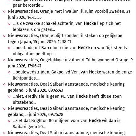
paar beroerde...
Nieuwsreacties, Oranje met invaller Til ruim voorbij Zweden, 21
juni 2026, 14:45:55
...is de zwakke schakel achterin, van
Hecke
liep zich het
leplazerus om gaten...
Nieuwsreacties, Oranje blijft zonder Til steken op gelijkspel
tegen Japan, 15 juni 2026, 12:18:41
...postbode uit Barcelona die van
Hecke
en van Dijk steeds
obligaat inspeelt op...
Nieuwsreacties, Ongelukkige invalbeurt Til bij winnend Oranje, 9
juni 2026, 17:06:47
...poulewedstrijden. Gakpo, vd Ven, van
Hecke
waren de enige
lichtpuntjes....
Nieuwsreacties, Deal Saibari aanstaande, medische keuring
gepland, 5 juni 2026, 09:45:43
...niet, eredivisie is geen PL. van
Hecke
heeft dit seizoen
uitstekend...
Nieuwsreacties, Deal Saibari aanstaande, medische keuring
gepland, 5 juni 2026, 09:25:28
...ziet dat Brighton 80 miljoen voor van
Hecke
wil dan is
Saibari geen 50...
Nieuwsreacties, Deal Saibari aanstaande, medische keuring