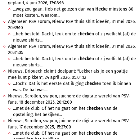
gepland, 4 juni 2026, 17:08:16
...weg zou gaan. Heb net gelezen dan van
Hecke
minstens 80
moet kosten.. Waarom...
Algemeen PSV Forum, Nieuw PSV thuis shirt ideeën, 31 mei 2026,
20:39:10
...heb besteld. Dacht, leuk om te c
hecke
n of zij wellicht (al) de
nieuwe shirts...
Algemeen PSV Forum, Nieuw PSV thuis shirt ideeën, 31 mei 2026,
20:31:05
...heb besteld. Dacht, leuk om te c
hecke
n of zij wellicht (al) de
nieuwe shirts...
Nieuws, Driouech claimt doelpunt: "Lekker als je een goaltje
mee kunt pikken", 24 april 2026, 05:01:12
...toch?! Dat is het eerste dat ik ging c
hecke
n toen ik binnen
was. De bal was...
Nieuws, Scrollen, swipen, juichen: de digitale wereld van PSV-
fans, 18 december 2025, 20:12:00
...met de club. Of het nu gaat om het c
hecke
n van de
opstelling, het bekijken...
Nieuws, Scrollen, swipen, juichen: de digitale wereld van PSV-
fans, 17 december 2025, 15:27:00
...met de club. Of het nu gaat om het c
hecke
n van de