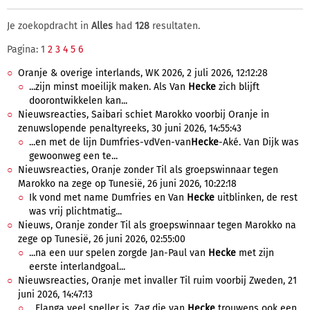
Je zoekopdracht in
Alles
had
128
resultaten.
Pagina: 1
2
3
4
5
6
Oranje & overige interlands, WK 2026, 2 juli 2026, 12:12:28
...zijn minst moeilijk maken. Als Van
Hecke
zich blijft
doorontwikkelen kan...
Nieuwsreacties, Saibari schiet Marokko voorbij Oranje in
zenuwslopende penaltyreeks, 30 juni 2026, 14:55:43
...en met de lijn Dumfries-vdVen-van
Hecke
-Aké. Van Dijk was
gewoonweg een te...
Nieuwsreacties, Oranje zonder Til als groepswinnaar tegen
Marokko na zege op Tunesië, 26 juni 2026, 10:22:18
Ik vond met name Dumfries en Van
Hecke
uitblinken, de rest
was vrij plichtmatig...
Nieuws, Oranje zonder Til als groepswinnaar tegen Marokko na
zege op Tunesië, 26 juni 2026, 02:55:00
...na een uur spelen zorgde Jan-Paul van
Hecke
met zijn
eerste interlandgoal...
Nieuwsreacties, Oranje met invaller Til ruim voorbij Zweden, 21
juni 2026, 14:47:13
...Elanga veel sneller is. Zag die van
Hecke
trouwens ook een