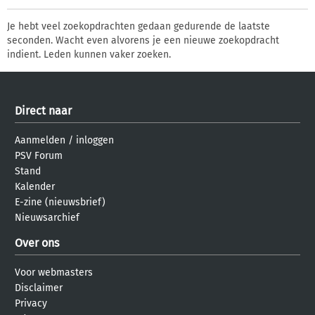
Je hebt veel zoekopdrachten gedaan gedurende de laatste
seconden. Wacht even alvorens je een nieuwe zoekopdracht
indient. Leden kunnen vaker zoeken.
Direct naar
Aanmelden
/
inloggen
PSV Forum
Stand
Kalender
E-zine (nieuwsbrief)
Nieuwsarchief
Over ons
Voor webmasters
Disclaimer
Privacy