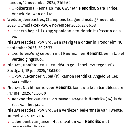
handen, 12 november 2025, 21:55:32
...Folkertsma, Fenna Kalma, Gwyneth
Hendriks
, Sara Thrige,
Anniek Nouwen en Liz...
Wedstrijdenreacties, Champions League dinsdag 4 november
2025: Olympiakos-PSV, 4 november 2025, 23:06:58
...scherp begint. Ik krijg spontaan een
Hendriks
/Rosario deja
vu.
Nieuwsreacties, PSV Vrouwen stevig ten onder in Trondheim, 10
september 2025, 20:26:33
...verloren.Vorig seizoen met Buurman en
Hendriks
een stabiel
verdedigingsduo...
Nieuws, Hoofdrollen Til en Pléa in gelijkspel PSV tegen VfB
Stuttgart, 19 juli 2025, 18:13:00
...PSV: Alexander Nübel (K), Ramon
Hendriks
, Angelo Stiller,
Maximilian...
Nieuws, Nachtmerrie voor
Hendriks
komt uit: kruisbandblessure
, 17 mei 2025, 12:55:00
Aanvoerder van de PSV Vrouwen Gwyneth
Hendriks
(24) is de
rest van het jaar...
Nieuwsreacties, PSV Vrouwen verliezen bekerfinale van Twente,
10 mei 2025, 16:12:04
...doelpunt van Jansen.Het uitvallen van
Hendriks
met