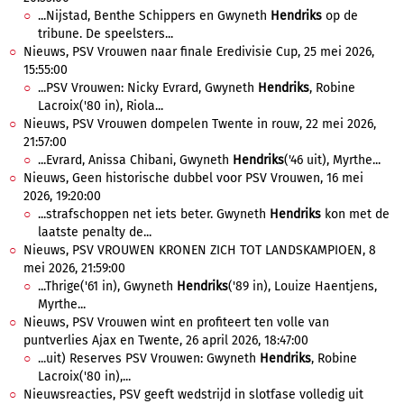
...Nijstad, Benthe Schippers en Gwyneth
Hendriks
op de
tribune. De speelsters...
Nieuws, PSV Vrouwen naar finale Eredivisie Cup, 25 mei 2026,
15:55:00
...PSV Vrouwen: Nicky Evrard, Gwyneth
Hendriks
, Robine
Lacroix('80 in), Riola...
Nieuws, PSV Vrouwen dompelen Twente in rouw, 22 mei 2026,
21:57:00
...Evrard, Anissa Chibani, Gwyneth
Hendriks
('46 uit), Myrthe...
Nieuws, Geen historische dubbel voor PSV Vrouwen, 16 mei
2026, 19:20:00
...strafschoppen net iets beter. Gwyneth
Hendriks
kon met de
laatste penalty de...
Nieuws, PSV VROUWEN KRONEN ZICH TOT LANDSKAMPIOEN, 8
mei 2026, 21:59:00
...Thrige('61 in), Gwyneth
Hendriks
('89 in), Louize Haentjens,
Myrthe...
Nieuws, PSV Vrouwen wint en profiteert ten volle van
puntverlies Ajax en Twente, 26 april 2026, 18:47:00
...uit) Reserves PSV Vrouwen: Gwyneth
Hendriks
, Robine
Lacroix('80 in),...
Nieuwsreacties, PSV geeft wedstrijd in slotfase volledig uit