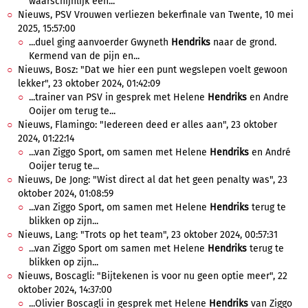
waarschijnlijk een...
Nieuws, PSV Vrouwen verliezen bekerfinale van Twente, 10 mei
2025, 15:57:00
...duel ging aanvoerder Gwyneth
Hendriks
naar de grond.
Kermend van de pijn en...
Nieuws, Bosz: "Dat we hier een punt wegslepen voelt gewoon
lekker", 23 oktober 2024, 01:42:09
...trainer van PSV in gesprek met Helene
Hendriks
en Andre
Ooijer om terug te...
Nieuws, Flamingo: "Iedereen deed er alles aan", 23 oktober
2024, 01:22:14
...van Ziggo Sport, om samen met Helene
Hendriks
en André
Ooijer terug te...
Nieuws, De Jong: "Wist direct al dat het geen penalty was", 23
oktober 2024, 01:08:59
...van Ziggo Sport, om samen met Helene
Hendriks
terug te
blikken op zijn...
Nieuws, Lang: "Trots op het team", 23 oktober 2024, 00:57:31
...van Ziggo Sport om samen met Helene
Hendriks
terug te
blikken op zijn...
Nieuws, Boscagli: "Bijtekenen is voor nu geen optie meer", 22
oktober 2024, 14:37:00
...Olivier Boscagli in gesprek met Helene
Hendriks
van Ziggo