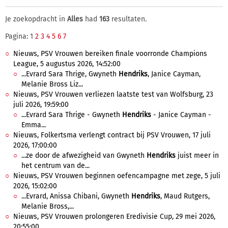
Je zoekopdracht in
Alles
had
163
resultaten.
Pagina: 1
2
3
4
5
6
7
Nieuws, PSV Vrouwen bereiken finale voorronde Champions
League, 5 augustus 2026, 14:52:00
...Evrard Sara Thrige, Gwyneth
Hendriks
, Janice Cayman,
Melanie Bross Liz...
Nieuws, PSV Vrouwen verliezen laatste test van Wolfsburg, 23
juli 2026, 19:59:00
...Evrard Sara Thrige - Gwyneth
Hendriks
- Janice Cayman -
Emma...
Nieuws, Folkertsma verlengt contract bij PSV Vrouwen, 17 juli
2026, 17:00:00
...ze door de afwezigheid van Gwyneth
Hendriks
juist meer in
het centrum van de...
Nieuws, PSV Vrouwen beginnen oefencampagne met zege, 5 juli
2026, 15:02:00
...Evrard, Anissa Chibani, Gwyneth
Hendriks
, Maud Rutgers,
Melanie Bross,...
Nieuws, PSV Vrouwen prolongeren Eredivisie Cup, 29 mei 2026,
20:55:00